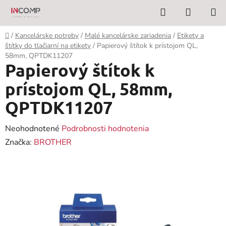
Prejsť
Hľadať
NÁKUP
na
KOŠÍK
obsah
Domov
/
Kancelárske potreby
/
Malé kancelárske zariadenia
/
Etikety a
štítky do tlačiarní na etikety
/
Papierový štítok k prístojom QL,
58mm, QPTDK11207
Papierový štítok k
prístojom QL, 58mm,
QPTDK11207
Priemerné
Neohodnotené
Podrobnosti hodnotenia
hodnotenie
Značka:
BROTHER
produktu
je
0,0
z
5
hviezdičiek.