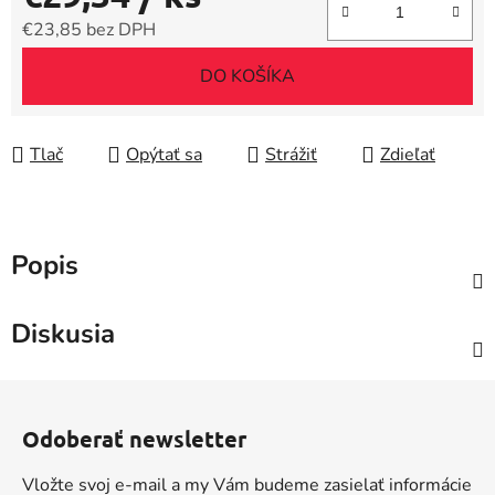
€23,85 bez DPH
Jednotková cena:
DO KOŠÍKA
Tlač
Opýtať sa
Strážiť
Zdieľať
Popis
Diskusia
Z
á
Odoberať newsletter
p
ä
Vložte svoj e-mail a my Vám budeme zasielať informácie