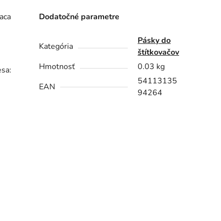
iaca
Dodatočné parametre
Pásky do
Kategória
štítkovačov
Hmotnosť
0.03 kg
esa:
54113135
EAN
94264