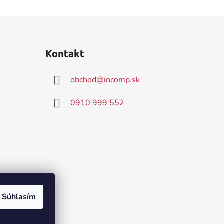
Kontakt
obchod
@
incomp.sk
0910 999 552
Súhlasím