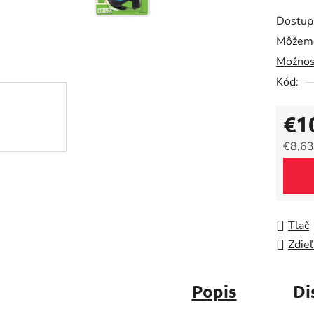
produk
Dostup
je
Môžeme
0,0
Možnos
z
5
Kód:
hviezdič
€1
€8,63
Jedno
Tlač
Zdieľ
Popis
Di