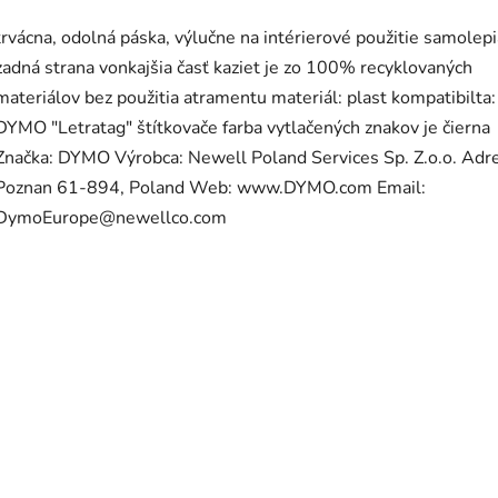
trvácna, odolná páska, výlučne na intérierové použitie samolep
zadná strana vonkajšia časť kaziet je zo 100% recyklovaných
materiálov bez použitia atramentu materiál: plast kompatibilta:
DYMO "Letratag" štítkovače farba vytlačených znakov je čierna
Značka: DYMO Výrobca: Newell Poland Services Sp. Z.o.o. Adr
Poznan 61-894, Poland Web: www.DYMO.com Email:
DymoEurope@newellco.com