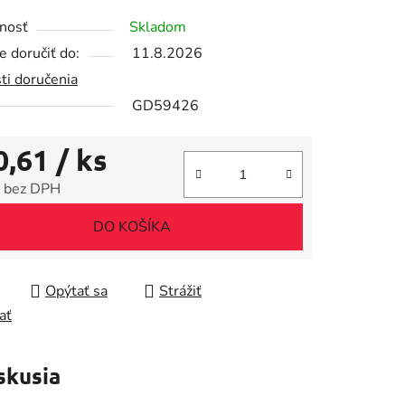
tu
nosť
Skladom
 doručiť do:
11.8.2026
ti doručenia
GD59426
iek.
0,61
/ ks
 bez DPH
tková cena:
DO KOŠÍKA
Opýtať sa
Strážiť
ať
skusia