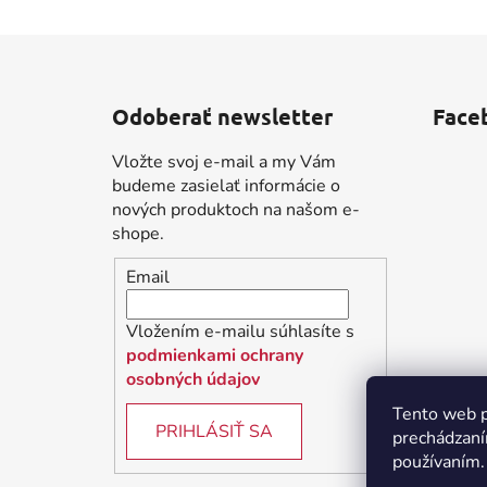
Z
á
Odoberať newsletter
Face
p
ä
Vložte svoj e-mail a my Vám
t
budeme zasielať informácie o
i
nových produktoch na našom e-
shope.
e
Email
Vložením e-mailu súhlasíte s
podmienkami ochrany
osobných údajov
Tento web p
PRIHLÁSIŤ SA
prechádzaní
používaním.