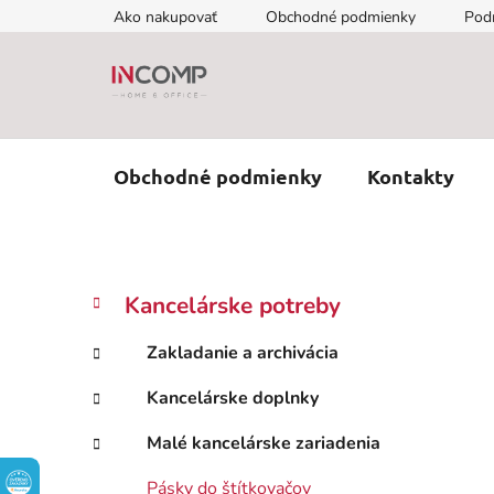
Prejsť
Ako nakupovať
Obchodné podmienky
Pod
na
obsah
Obchodné podmienky
Kontakty
B
K
Preskočiť
Kancelárske potreby
a
kategórie
o
t
č
Zakladanie a archivácia
e
n
g
Kancelárske doplnky
ý
ó
p
r
Malé kancelárske zariadenia
i
a
e
n
Pásky do štítkovačov