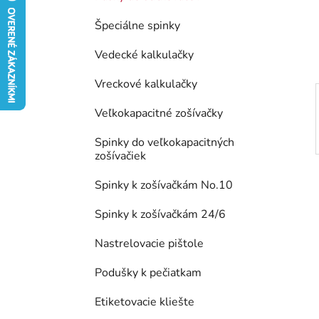
e
Špeciálne spinky
l
Vedecké kalkulačky
Vreckové kalkulačky
Veľkokapacitné zošívačky
Spinky do veľkokapacitných
zošívačiek
Spinky k zošívačkám No.10
Spinky k zošívačkám 24/6
Nastrelovacie pištole
Podušky k pečiatkam
Etiketovacie kliešte