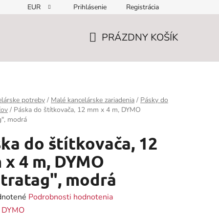
EUR
Prihlásenie
Registrácia
PRÁZDNY KOŠÍK
NÁKUPNÝ
KOŠÍK
lárske potreby
/
Malé kancelárske zariadenia
/
Pásky do
čov
/
Páska do štítkovača, 12 mm x 4 m, DYMO
g", modrá
ka do štítkovača, 12
 x 4 m, DYMO
tratag", modrá
rné
notené
Podrobnosti hodnotenia
enie
:
DYMO