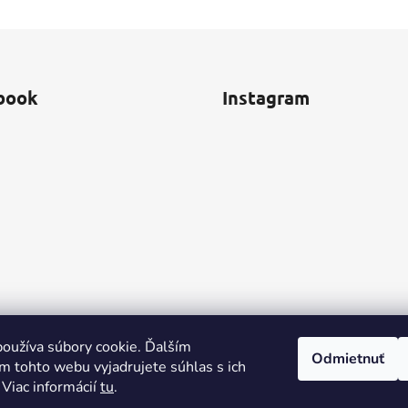
book
Instagram
oužíva súbory cookie. Ďalším
Odmietnuť
m tohto webu vyjadrujete súhlas s ich
 Viac informácií
tu
.