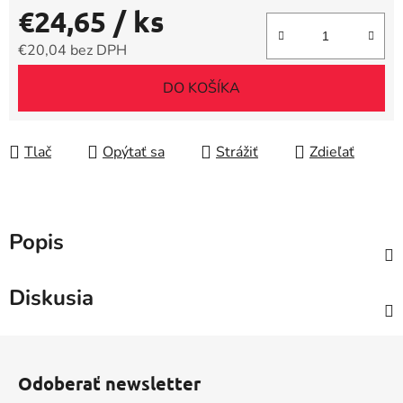
€24,65
/ ks
€20,04 bez DPH
Jednotková cena:
DO KOŠÍKA
Tlač
Opýtať sa
Strážiť
Zdieľať
Popis
Diskusia
Z
á
Odoberať newsletter
p