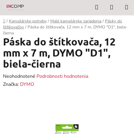
Prejsť
Hľadať
NÁKUP
na
KOŠÍK
obsah
Domov
/
Kancelárske potreby
/
Malé kancelárske zariadenia
/
Pásky do
štítkovačov
/
Páska do štítkovača, 12 mm x 7 m, DYMO "D1", biela-
čierna
Páska do štítkovača, 12
mm x 7 m, DYMO "D1",
biela-čierna
Priemerné
Neohodnotené
Podrobnosti hodnotenia
hodnotenie
Značka:
DYMO
produktu
je
0,0
z
5
hviezdičiek.