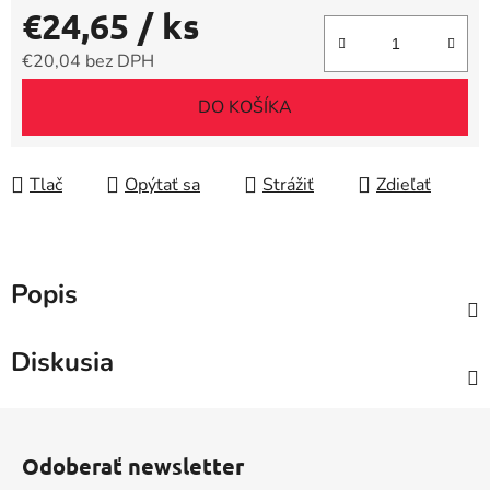
€24,65
/ ks
€20,04 bez DPH
Jednotková cena:
DO KOŠÍKA
Tlač
Opýtať sa
Strážiť
Zdieľať
Popis
Diskusia
Z
á
Odoberať newsletter
p