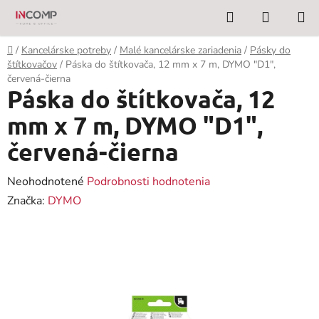
Prejsť
Hľadať
NÁKUP
na
KOŠÍK
obsah
Domov
/
Kancelárske potreby
/
Malé kancelárske zariadenia
/
Pásky do
štítkovačov
/
Páska do štítkovača, 12 mm x 7 m, DYMO "D1",
červená-čierna
Páska do štítkovača, 12
mm x 7 m, DYMO "D1",
červená-čierna
Priemerné
Neohodnotené
Podrobnosti hodnotenia
hodnotenie
Značka:
DYMO
produktu
je
0,0
z
5
hviezdičiek.