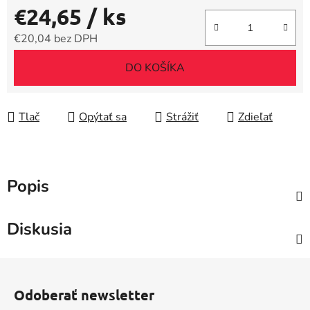
€24,65
/ ks
€20,04 bez DPH
Jednotková cena:
DO KOŠÍKA
Tlač
Opýtať sa
Strážiť
Zdieľať
Popis
Diskusia
Z
á
Odoberať newsletter
p