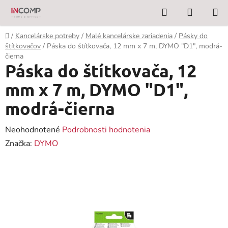
Prejsť
Hľadať
NÁKUP
na
KOŠÍK
obsah
Domov
/
Kancelárske potreby
/
Malé kancelárske zariadenia
/
Pásky do
štítkovačov
/
Páska do štítkovača, 12 mm x 7 m, DYMO "D1", modrá-
čierna
Páska do štítkovača, 12
mm x 7 m, DYMO "D1",
modrá-čierna
Priemerné
Neohodnotené
Podrobnosti hodnotenia
hodnotenie
Značka:
DYMO
produktu
je
0,0
z
5
hviezdičiek.