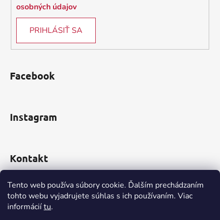
osobných údajov
PRIHLÁSIŤ SA
Facebook
Instagram
Kontakt
obchod
@
incomp.sk
Tento web používa súbory cookie. Ďalším prechádzaním
tohto webu vyjadrujete súhlas s ich používaním. Viac
0910 999 552
informácií
tu
.