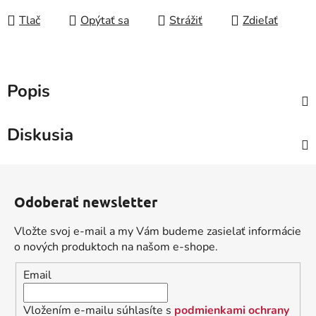
Tlač
Opýtať sa
Strážiť
Zdieľať
Popis
Diskusia
Z
á
Odoberať newsletter
p
ä
Vložte svoj e-mail a my Vám budeme zasielať informácie
t
o nových produktoch na našom e-shope.
i
Email
e
Vložením e-mailu súhlasíte s
podmienkami ochrany