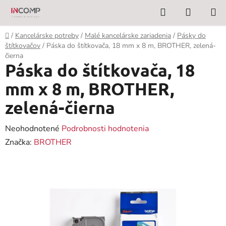
Prejsť
Hľadať
NÁKUP
na
KOŠÍK
obsah
Domov
/
Kancelárske potreby
/
Malé kancelárske zariadenia
/
Pásky do
štítkovačov
/
Páska do štítkovača, 18 mm x 8 m, BROTHER, zelená-
čierna
Páska do štítkovača, 18
mm x 8 m, BROTHER,
zelená-čierna
Priemerné
Neohodnotené
Podrobnosti hodnotenia
hodnotenie
Značka:
BROTHER
produktu
je
0,0
z
5
hviezdičiek.