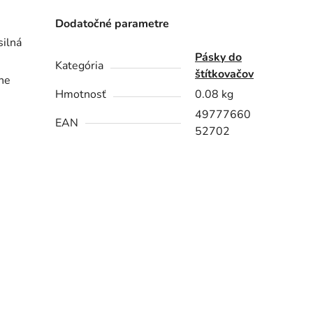
Dodatočné parametre
silná
Pásky do
Kategória
štítkovačov
he
Hmotnosť
0.08 kg
49777660
EAN
52702