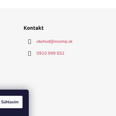
Kontakt
obchod
@
incomp.sk
0910 999 552
Súhlasím