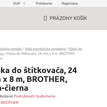
EUR
Prihlásenie
Registrácia
PRÁZDNY KOŠÍK
NÁKUPNÝ
KOŠÍK
lárske potreby
/
Malé kancelárske zariadenia
/
Pásky do
čov
/
Páska do štítkovača, 24 mm x 8 m, BROTHER,
na
ka do štítkovača, 24
 x 8 m, BROTHER,
á-čierna
rné
notené
Podrobnosti hodnotenia
enie
:
BROTHER