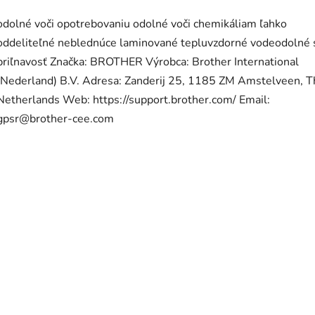
odolné voči opotrebovaniu odolné voči chemikáliam ľahko
oddeliteľné neblednúce laminované tepluvzdorné vodeodolné 
priľnavosť Značka: BROTHER Výrobca: Brother International
(Nederland) B.V. Adresa: Zanderij 25, 1185 ZM Amstelveen, T
Netherlands Web: https://support.brother.com/ Email:
gpsr@brother-cee.com