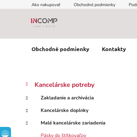
Prejsť
Ako nakupovať
Obchodné podmienky
Pod
na
obsah
Obchodné podmienky
Kontakty
B
K
Preskočiť
Kancelárske potreby
a
kategórie
o
t
č
Zakladanie a archivácia
e
n
g
Kancelárske doplnky
ý
ó
p
r
Malé kancelárske zariadenia
i
a
e
n
Pásky do štítkovačov