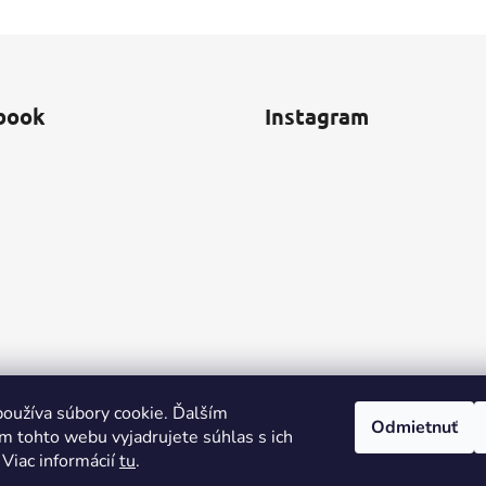
book
Instagram
oužíva súbory cookie. Ďalším
Odmietnuť
m tohto webu vyjadrujete súhlas s ich
 Viac informácií
tu
.