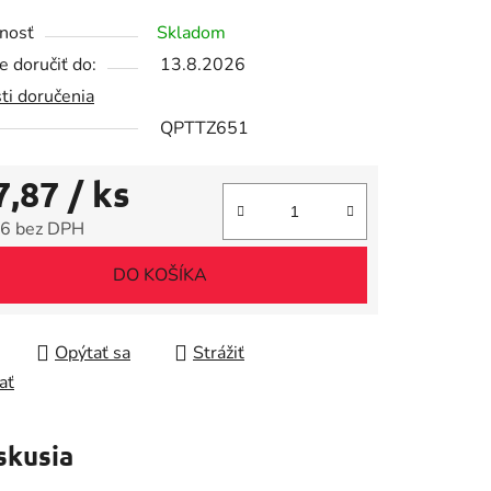
tu
nosť
Skladom
 doručiť do:
13.8.2026
ti doručenia
QPTTZ651
iek.
7,87
/ ks
6 bez DPH
tková cena:
DO KOŠÍKA
Opýtať sa
Strážiť
ať
skusia