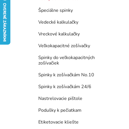
e
Špeciálne spinky
l
Vedecké kalkulačky
Vreckové kalkulačky
Veľkokapacitné zošívačky
Spinky do veľkokapacitných
zošívačiek
Spinky k zošívačkám No.10
Spinky k zošívačkám 24/6
Nastrelovacie pištole
Podušky k pečiatkam
Etiketovacie kliešte