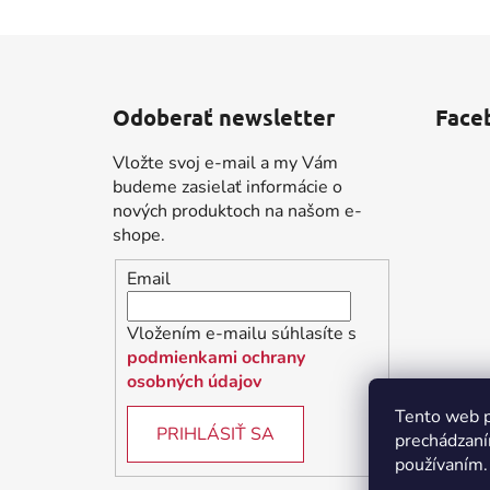
Z
á
Odoberať newsletter
Face
p
ä
Vložte svoj e-mail a my Vám
t
budeme zasielať informácie o
i
nových produktoch na našom e-
shope.
e
Email
Vložením e-mailu súhlasíte s
podmienkami ochrany
osobných údajov
Tento web p
PRIHLÁSIŤ SA
prechádzaní
používaním.