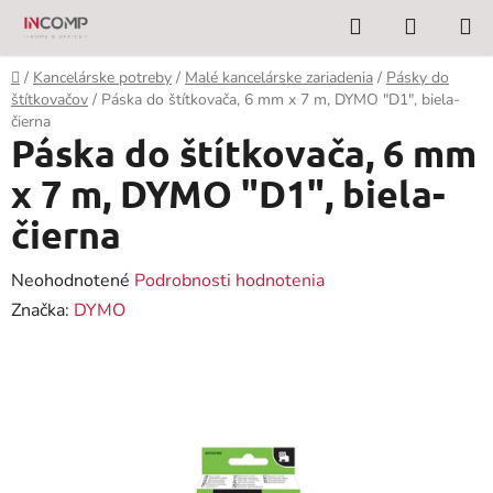
Prejsť
Hľadať
NÁKUP
na
KOŠÍK
obsah
Domov
/
Kancelárske potreby
/
Malé kancelárske zariadenia
/
Pásky do
štítkovačov
/
Páska do štítkovača, 6 mm x 7 m, DYMO "D1", biela-
čierna
Páska do štítkovača, 6 mm
x 7 m, DYMO "D1", biela-
čierna
Priemerné
Neohodnotené
Podrobnosti hodnotenia
hodnotenie
Značka:
DYMO
produktu
je
0,0
z
5
hviezdičiek.