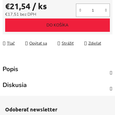
€21,54
/ ks
€17,51 bez DPH
Jednotková cena:
DO KOŠÍKA
Tlač
Opýtať sa
Strážiť
Zdieľať
Popis
Diskusia
Z
á
Odoberať newsletter
p