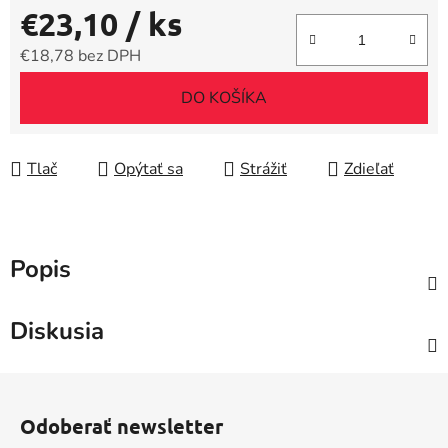
€23,10
/ ks
€18,78 bez DPH
Jednotková cena:
DO KOŠÍKA
Tlač
Opýtať sa
Strážiť
Zdieľať
Popis
Diskusia
Z
á
Odoberať newsletter
p