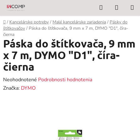
Prejsť
Hľadať
NÁKUP
na
KOŠÍK
obsah
Domov
/
Kancelárske potreby
/
Malé kancelárske zariadenia
/
Pásky do
štítkovačov
/
Páska do štítkovača, 9 mm x 7 m, DYMO "D1", číra-
čierna
Páska do štítkovača, 9 mm
x 7 m, DYMO "D1", číra-
čierna
Priemerné
Neohodnotené
Podrobnosti hodnotenia
hodnotenie
Značka:
DYMO
produktu
je
0,0
z
5
hviezdičiek.