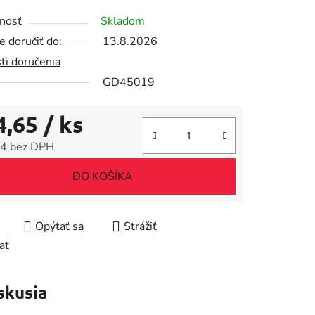
tu
nosť
Skladom
 doručiť do:
13.8.2026
ti doručenia
GD45019
iek.
4,65
/ ks
4 bez DPH
tková cena:
DO KOŠÍKA
Opýtať sa
Strážiť
ať
skusia