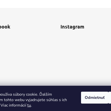
book
Instagram
oužíva súbory cookie. Ďalším
Odmietnuť
m tohto webu vyjadrujete súhlas s ich
 Viac informácií
tu
.