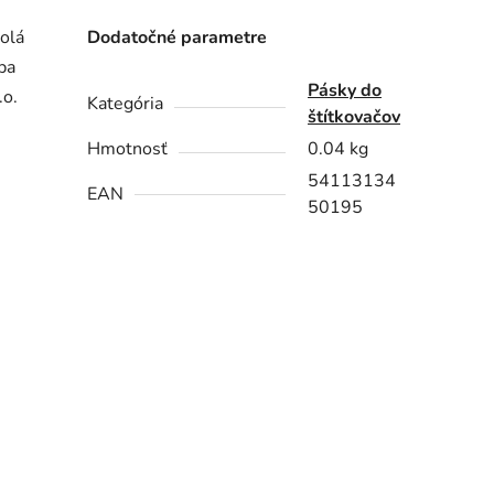
olá
Dodatočné parametre
ba
Pásky do
.o.
Kategória
štítkovačov
Hmotnosť
0.04 kg
54113134
EAN
50195