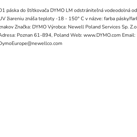
D1 páska do štítkovača DYMO LM odstrániteľná vodeodolná od
UV žiareniu znáša teploty -18 - 150° C v názve: farba pásky/far
znakov Značka: DYMO Výrobca: Newell Poland Services Sp. Z.o
Adresa: Poznan 61-894, Poland Web: www.DYMO.com Email:
DymoEurope@newellco.com