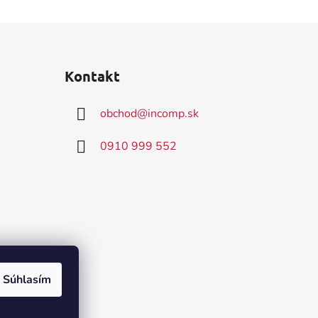
Kontakt
obchod
@
incomp.sk
0910 999 552
Súhlasím