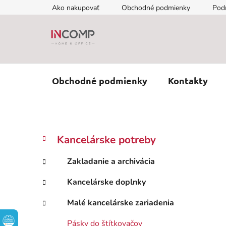
Prejsť
Ako nakupovať
Obchodné podmienky
Pod
na
obsah
Obchodné podmienky
Kontakty
B
K
Preskočiť
Kancelárske potreby
a
kategórie
o
t
č
Zakladanie a archivácia
e
n
g
Kancelárske doplnky
ý
ó
p
r
Malé kancelárske zariadenia
i
a
e
n
Pásky do štítkovačov