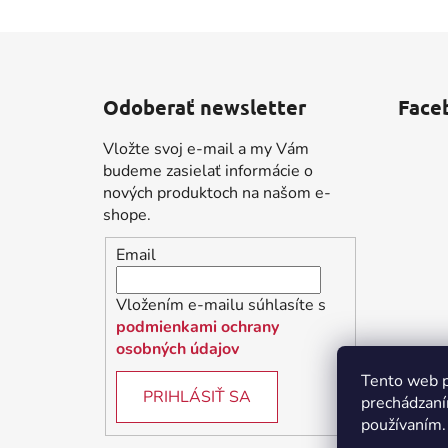
Z
á
Odoberať newsletter
Face
p
ä
Vložte svoj e-mail a my Vám
t
budeme zasielať informácie o
i
nových produktoch na našom e-
shope.
e
Email
Vložením e-mailu súhlasíte s
podmienkami ochrany
osobných údajov
Tento web p
PRIHLÁSIŤ SA
prechádzaní
používaním.