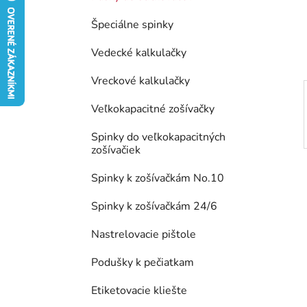
e
Špeciálne spinky
l
Vedecké kalkulačky
Vreckové kalkulačky
Veľkokapacitné zošívačky
Spinky do veľkokapacitných
zošívačiek
Spinky k zošívačkám No.10
Spinky k zošívačkám 24/6
Nastrelovacie pištole
Podušky k pečiatkam
Etiketovacie kliešte