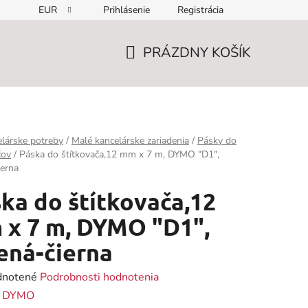
EUR
Prihlásenie
Registrácia
PRÁZDNY KOŠÍK
NÁKUPNÝ
KOŠÍK
lárske potreby
/
Malé kancelárske zariadenia
/
Pásky do
čov
/
Páska do štítkovača,12 mm x 7 m, DYMO "D1",
ierna
ka do štítkovača,12
x 7 m, DYMO "D1",
ená-čierna
rné
notené
Podrobnosti hodnotenia
enie
:
DYMO