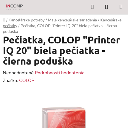
Prejsť
Hľadať
NÁKUP
na
KOŠÍK
obsah
Domov
/
Kancelárske potreby
/
Malé kancelárske zariadenia
/
Kancelárske
pečiatky
/
Pečiatka, COLOP "Printer IQ 20" biela pečiatka - čierna
poduška
Pečiatka, COLOP "Printer
IQ 20" biela pečiatka -
čierna poduška
Priemerné
Neohodnotené
Podrobnosti hodnotenia
hodnotenie
Značka:
COLOP
produktu
je
0,0
z
5
hviezdičiek.