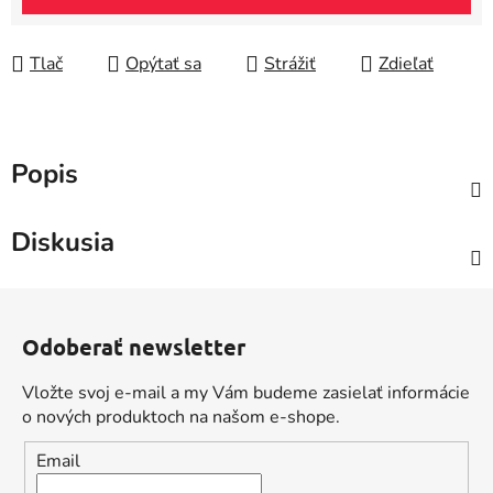
Tlač
Opýtať sa
Strážiť
Zdieľať
Popis
Diskusia
Z
á
Odoberať newsletter
p
ä
Vložte svoj e-mail a my Vám budeme zasielať informácie
t
o nových produktoch na našom e-shope.
i
Email
e