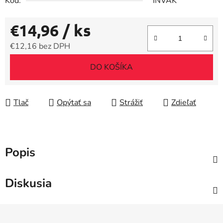
Kód:
INVAK
€14,96
/ ks
€12,16 bez DPH
Jednotková cena:
DO KOŠÍKA
Tlač
Opýtať sa
Strážiť
Zdieľať
Popis
Diskusia
Z
á