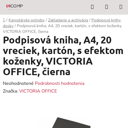
Prejsť
Hľadať
NÁKUP
na
KOŠÍK
obsah
Domov
/
Kancelárske potreby
/
Zakladanie a archivácia
/
Podpisové knihy,
dosky
/
Podpisová kniha, A4, 20 vreciek, kartón, s efektom koženky,
VICTORIA OFFICE, čierna
Podpisová kniha, A4, 20
vreciek, kartón, s efektom
koženky, VICTORIA
OFFICE, čierna
Priemerné
Neohodnotené
Podrobnosti hodnotenia
hodnotenie
Značka:
VICTORIA OFFICE
produktu
je
0,0
z