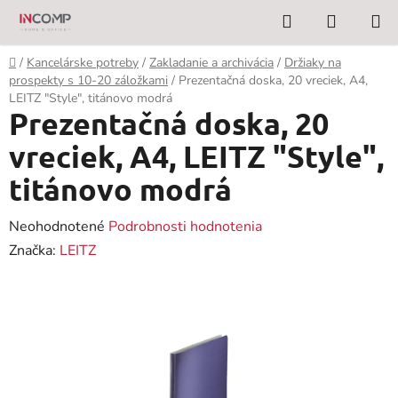
Prejsť
Hľadať
NÁKUP
na
KOŠÍK
obsah
Domov
/
Kancelárske potreby
/
Zakladanie a archivácia
/
Držiaky na
prospekty s 10-20 záložkami
/
Prezentačná doska, 20 vreciek, A4,
LEITZ "Style", titánovo modrá
Prezentačná doska, 20
vreciek, A4, LEITZ "Style",
titánovo modrá
Priemerné
Neohodnotené
Podrobnosti hodnotenia
hodnotenie
Značka:
LEITZ
produktu
je
0,0
z
5
hviezdičiek.