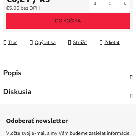
€5,05 bez DPH
Jednotková cena:
DO KOŠÍKA
Tlač
Opýtať sa
Strážiť
Zdieľať
Popis
Diskusia
Z
á
Odoberať newsletter
p
ä
Vložte svoj e-mail a my Vám budeme zasielať informácie