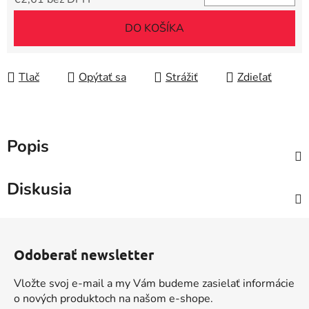
Jednotková cena:
DO KOŠÍKA
Tlač
Opýtať sa
Strážiť
Zdieľať
Popis
Diskusia
Z
á
Odoberať newsletter
p
ä
Vložte svoj e-mail a my Vám budeme zasielať informácie
t
o nových produktoch na našom e-shope.