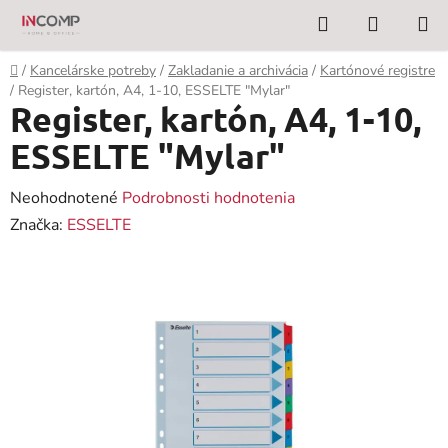
Prejsť
Hľadať
NÁKUP
na
KOŠÍK
obsah
Domov
/
Kancelárske potreby
/
Zakladanie a archivácia
/
Kartónové registre
/
Register, kartón, A4, 1-10, ESSELTE "Mylar"
Register, kartón, A4, 1-10,
ESSELTE "Mylar"
Priemerné
Neohodnotené
Podrobnosti hodnotenia
hodnotenie
Značka:
ESSELTE
produktu
je
0,0
z
5
hviezdičiek.