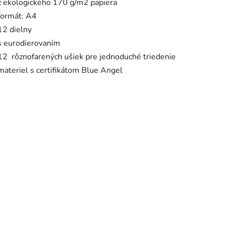
z ekologického 170 g/m2 papiera
formát: A4
12 dielny
s eurodierovaním
12 rôznofarených ušiek pre jednoduché triedenie
materiel s certifikátom Blue Angel