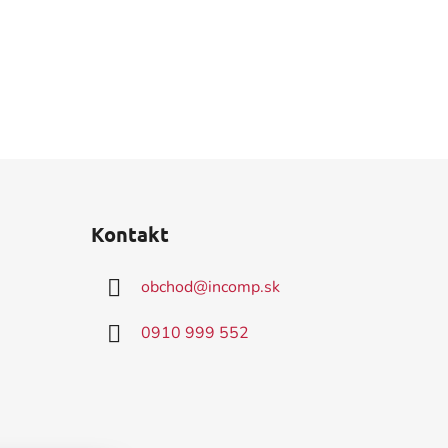
Kontakt
obchod
@
incomp.sk
0910 999 552