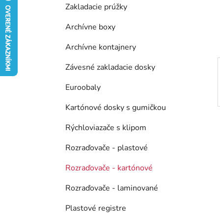
Zakladacie prúžky
e
l
Archívne boxy
Archívne kontajnery
Závesné zakladacie dosky
Euroobaly
Kartónové dosky s gumičkou
Rýchloviazače s klipom
Rozraďovače - plastové
Rozraďovače - kartónové
Rozraďovače - laminované
Plastové registre