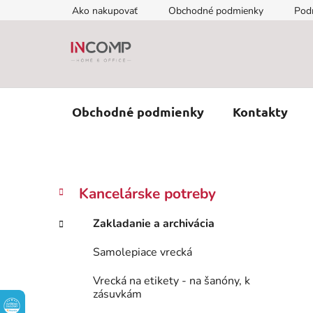
Prejsť
Ako nakupovať
Obchodné podmienky
Pod
na
obsah
Obchodné podmienky
Kontakty
B
K
Preskočiť
Kancelárske potreby
a
kategórie
o
t
č
Zakladanie a archivácia
e
n
g
Samolepiace vrecká
ý
ó
p
r
Vrecká na etikety - na šanóny, k
i
a
zásuvkám
e
n