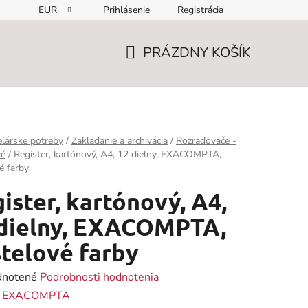
EUR
Prihlásenie
Registrácia
PRÁZDNY KOŠÍK
NÁKUPNÝ
KOŠÍK
lárske potreby
/
Zakladanie a archivácia
/
Rozraďovače -
vé
/
Register, kartónový, A4, 12 dielny, EXACOMPTA,
é farby
ister, kartónový, A4,
 dielny, EXACOMPTA,
telové farby
rné
notené
Podrobnosti hodnotenia
enie
:
EXACOMPTA