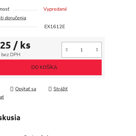
tu
nosť
Vypredané
ti doručenia
EX1612E
,25
/ ks
iek.
 bez DPH
tková cena:
DO KOŠÍKA
Opýtať sa
Strážiť
ať
skusia