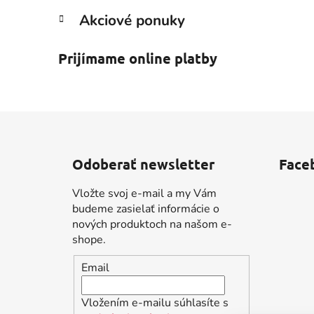
Akciové ponuky
Prijímame online platby
Z
á
Odoberať newsletter
Face
p
ä
Vložte svoj e-mail a my Vám
t
budeme zasielať informácie o
i
nových produktoch na našom e-
shope.
e
Email
Vložením e-mailu súhlasíte s