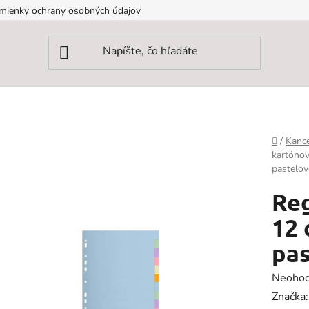
mienky ochrany osobných údajov
Domov
/
Kance
kartóno
pastelov
Reg
12
pas
Prieme
Neohod
hodnot
Značka