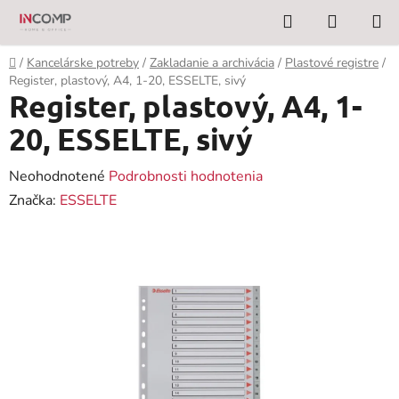
Prejsť
Hľadať
NÁKUP
na
KOŠÍK
obsah
Domov
/
Kancelárske potreby
/
Zakladanie a archivácia
/
Plastové registre
/
Register, plastový, A4, 1-20, ESSELTE, sivý
Register, plastový, A4, 1-
20, ESSELTE, sivý
Priemerné
Neohodnotené
Podrobnosti hodnotenia
hodnotenie
Značka:
ESSELTE
produktu
je
0,0
z
5
hviezdičiek.