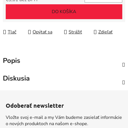
Jednotková cena:
DO KOŠÍKA
Tlač
Opýtať sa
Strážiť
Zdieľať
Popis
Diskusia
Z
á
Odoberať newsletter
p
ä
Vložte svoj e-mail a my Vám budeme zasielať informácie
t
o nových produktoch na našom e-shope.