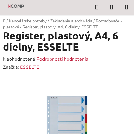
Prejsť
Hľadať
NÁKUP
na
KOŠÍK
obsah
Domov
/
Kancelárske potreby
/
Zakladanie a archivácia
/
Rozraďovače -
plastové
/
Register, plastový, A4, 6 dielny, ESSELTE
Register, plastový, A4, 6
dielny, ESSELTE
Priemerné
Neohodnotené
Podrobnosti hodnotenia
hodnotenie
Značka:
ESSELTE
produktu
je
0,0
z
5
hviezdičiek.