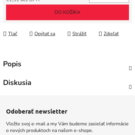
Jednotková cena:
DO KOŠÍKA
Tlač
Opýtať sa
Strážiť
Zdieľať
Popis
Diskusia
Z
á
Odoberať newsletter
p
ä
Vložte svoj e-mail a my Vám budeme zasielať informácie
t
o nových produktoch na našom e-shope.