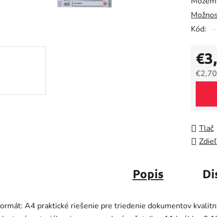
Môžeme
0,0
Možnos
z
5
Kód:
hviezdič
€3
€2,70
Jedno
Tlač
Zdieľ
Popis
Di
formát: A4 praktické riešenie pre triedenie dokumentov kvalitn