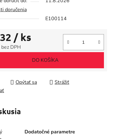
 doručiť do:
11.8.2026
ti doručenia
E100114
iek.
,32
/ ks
 bez DPH
tková cena:
DO KOŠÍKA
Opýtať sa
Strážiť
ať
skusia
ý
Dodatočné parametre