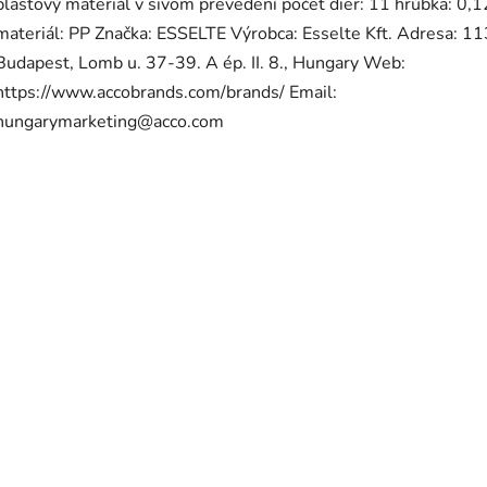
plastový materiál v sivom prevedení počet dier: 11 hrúbka: 0
materiál: PP Značka: ESSELTE Výrobca: Esselte Kft. Adresa: 1
Budapest, Lomb u. 37-39. A ép. II. 8., Hungary Web:
https://www.accobrands.com/brands/ Email:
hungarymarketing@acco.com