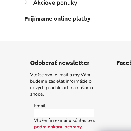
Akciové ponuky
Prijímame online platby
Z
á
Odoberať newsletter
Face
p
ä
Vložte svoj e-mail a my Vám
t
budeme zasielať informácie o
i
nových produktoch na našom e-
shope.
e
Email
Vložením e-mailu súhlasíte s
podmienkami ochrany