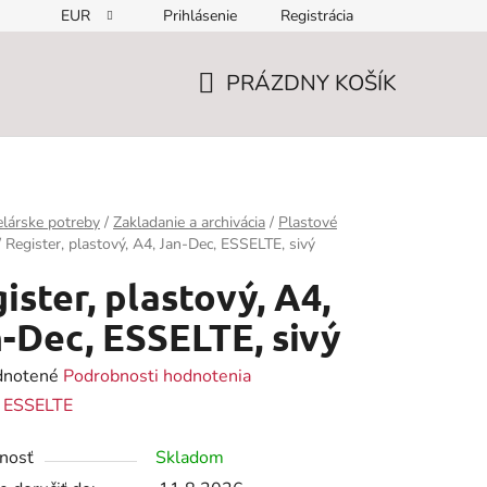
EUR
Prihlásenie
Registrácia
PRÁZDNY KOŠÍK
NÁKUPNÝ
KOŠÍK
lárske potreby
/
Zakladanie a archivácia
/
Plastové
/
Register, plastový, A4, Jan-Dec, ESSELTE, sivý
ister, plastový, A4,
-Dec, ESSELTE, sivý
rné
notené
Podrobnosti hodnotenia
enie
:
ESSELTE
tu
nosť
Skladom