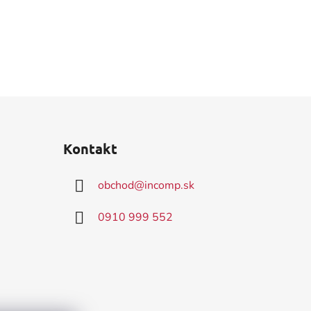
Kontakt
obchod
@
incomp.sk
0910 999 552