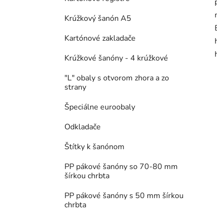
Krúžkový šanón A5
Kartónové zakladače
Krúžkové šanóny - 4 krúžkové
"L" obaly s otvorom zhora a zo
strany
Špeciálne euroobaly
Odkladače
Štítky k šanónom
PP pákové šanóny so 70-80 mm
šírkou chrbta
PP pákové šanóny s 50 mm šírkou
chrbta