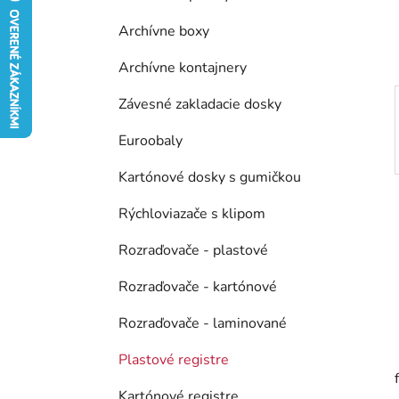
e
l
Archívne boxy
Archívne kontajnery
Závesné zakladacie dosky
Euroobaly
Kartónové dosky s gumičkou
Rýchloviazače s klipom
Rozraďovače - plastové
Rozraďovače - kartónové
Rozraďovače - laminované
Plastové registre
Kartónové registre