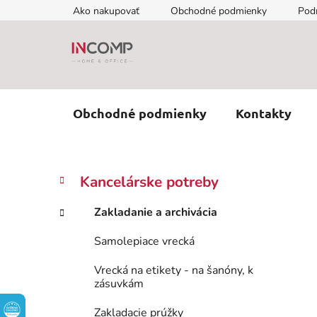
Prejsť
Ako nakupovať
Obchodné podmienky
Pod
na
obsah
Obchodné podmienky
Kontakty
B
K
Preskočiť
Kancelárske potreby
a
kategórie
o
t
č
Zakladanie a archivácia
e
n
g
Samolepiace vrecká
ý
ó
p
r
Vrecká na etikety - na šanóny, k
i
a
zásuvkám
e
n
Zakladacie prúžky