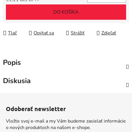
Jednotková cena:
DO KOŠÍKA
Tlač
Opýtať sa
Strážiť
Zdieľať
Popis
Diskusia
Z
á
Odoberať newsletter
p
ä
Vložte svoj e-mail a my Vám budeme zasielať informácie
t
o nových produktoch na našom e-shope.