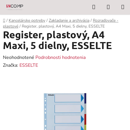
Prejsť
Hľadať
NÁKUP
na
KOŠÍK
obsah
Domov
/
Kancelárske potreby
/
Zakladanie a archivácia
/
Rozraďovače -
plastové
/
Register, plastový, A4 Maxi, 5 dielny, ESSELTE
Register, plastový, A4
Maxi, 5 dielny, ESSELTE
Priemerné
Neohodnotené
Podrobnosti hodnotenia
hodnotenie
Značka:
ESSELTE
produktu
je
0,0
z
5
hviezdičiek.