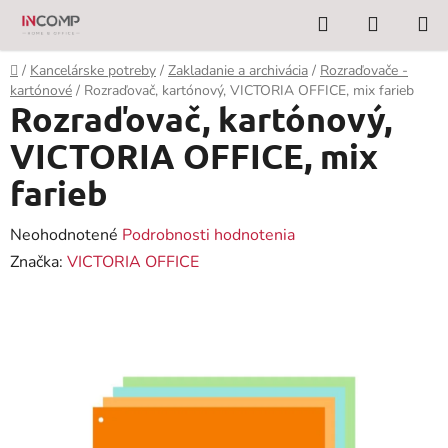
Prejsť
Hľadať
NÁKUP
na
KOŠÍK
obsah
Domov
/
Kancelárske potreby
/
Zakladanie a archivácia
/
Rozraďovače -
kartónové
/
Rozraďovač, kartónový, VICTORIA OFFICE, mix farieb
Rozraďovač, kartónový,
VICTORIA OFFICE, mix
farieb
Priemerné
Neohodnotené
Podrobnosti hodnotenia
hodnotenie
Značka:
VICTORIA OFFICE
produktu
je
0,0
z
5
hviezdičiek.