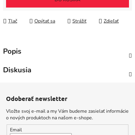
Tlač
Opýtať sa
Strážiť
Zdieľať
Popis
Diskusia
Z
á
Odoberať newsletter
p
ä
Vložte svoj e-mail a my Vám budeme zasielať informácie
t
o nových produktoch na našom e-shope.
i
Email
e