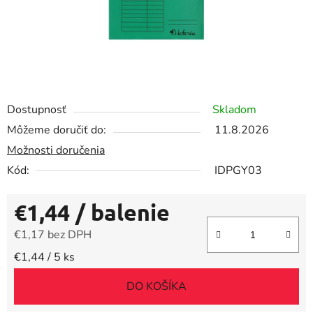
Dostupnosť
Skladom
Môžeme doručiť do:
11.8.2026
Možnosti doručenia
Kód:
IDPGY03
€1,44
/ balenie
€1,17 bez DPH
Jednotková cena:
€1,44 / 5 ks
DO KOŠÍKA