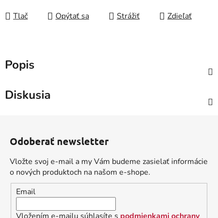
Tlač
Opýtať sa
Strážiť
Zdieľať
Popis
Diskusia
Z
á
Odoberať newsletter
p
ä
Vložte svoj e-mail a my Vám budeme zasielať informácie
t
o nových produktoch na našom e-shope.
i
Email
e
Vložením e-mailu súhlasíte s
podmienkami ochrany