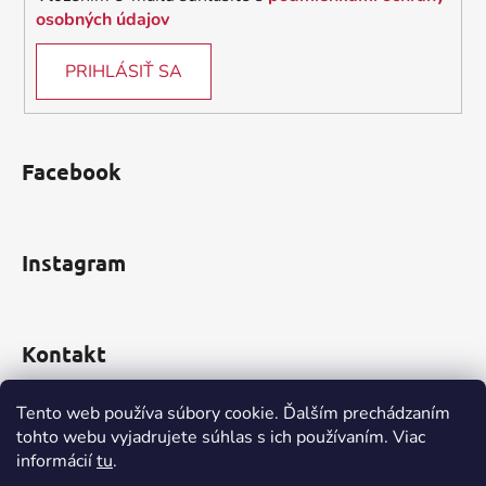
osobných údajov
PRIHLÁSIŤ SA
Facebook
Instagram
Kontakt
obchod
@
incomp.sk
Tento web používa súbory cookie. Ďalším prechádzaním
tohto webu vyjadrujete súhlas s ich používaním. Viac
0910 999 552
informácií
tu
.