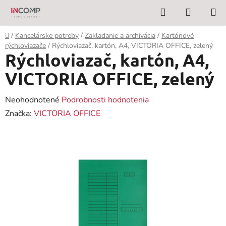
Prejsť
Hľadať
NÁKUP
na
KOŠÍK
obsah
Domov
/
Kancelárske potreby
/
Zakladanie a archivácia
/
Kartónové
rýchloviazače
/
Rýchloviazač, kartón, A4, VICTORIA OFFICE, zelený
Rýchloviazač, kartón, A4,
VICTORIA OFFICE, zelený
Priemerné
Neohodnotené
Podrobnosti hodnotenia
hodnotenie
Značka:
VICTORIA OFFICE
produktu
je
0,0
z
5
hviezdičiek.