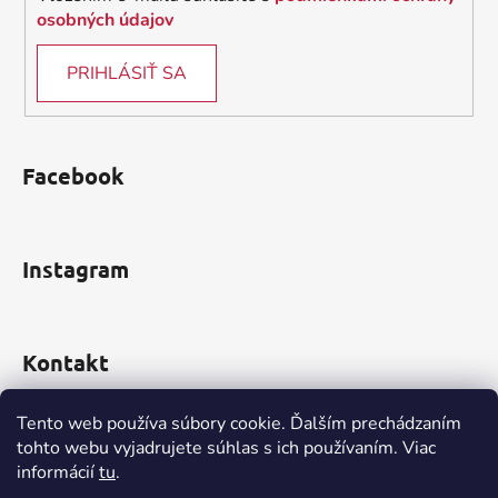
osobných údajov
PRIHLÁSIŤ SA
Facebook
Instagram
Kontakt
obchod
@
incomp.sk
Tento web používa súbory cookie. Ďalším prechádzaním
tohto webu vyjadrujete súhlas s ich používaním. Viac
0910 999 552
informácií
tu
.