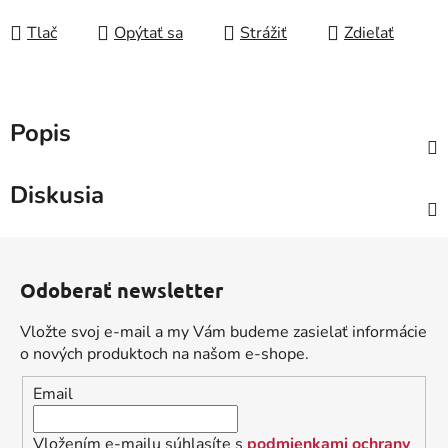
Tlač
Opýtať sa
Strážiť
Zdieľať
Popis
Diskusia
Z
á
Odoberať newsletter
p
ä
Vložte svoj e-mail a my Vám budeme zasielať informácie
t
o nových produktoch na našom e-shope.
i
Email
e
Vložením e-mailu súhlasíte s
podmienkami ochrany