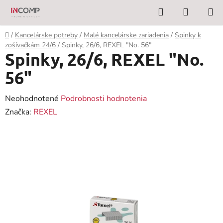
Prejsť
Hľadať
NÁKUP
na
KOŠÍK
obsah
Domov
/
Kancelárske potreby
/
Malé kancelárske zariadenia
/
Spinky k
zošívačkám 24/6
/
Spinky, 26/6, REXEL "No. 56"
Spinky, 26/6, REXEL "No.
56"
Priemerné
Neohodnotené
Podrobnosti hodnotenia
hodnotenie
Značka:
REXEL
produktu
je
0,0
z
5
hviezdičiek.