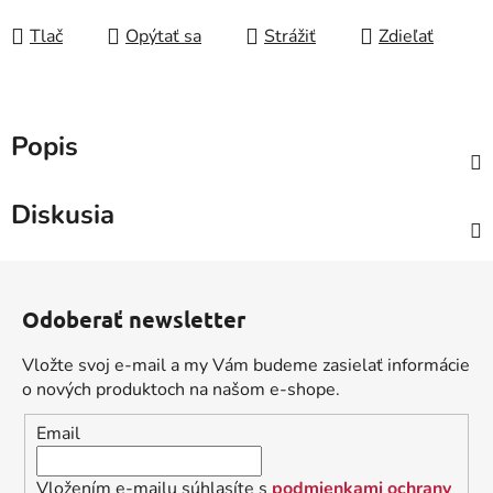
Tlač
Opýtať sa
Strážiť
Zdieľať
Popis
Diskusia
Z
á
Odoberať newsletter
p
ä
Vložte svoj e-mail a my Vám budeme zasielať informácie
t
o nových produktoch na našom e-shope.
i
Email
e
Vložením e-mailu súhlasíte s
podmienkami ochrany