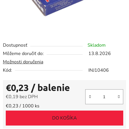
Dostupnosť
Skladom
Môžeme doručiť do:
13.8.2026
Možnosti doručenia
Kód:
INJ10406
€0,23
/ balenie
€0,19 bez DPH
Jednotková cena:
€0,23 / 1000 ks
DO KOŠÍKA