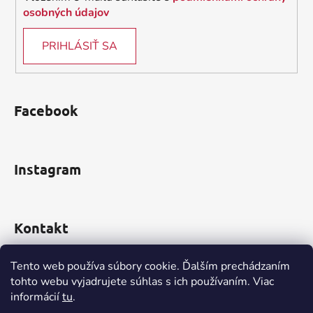
osobných údajov
PRIHLÁSIŤ SA
Facebook
Instagram
Kontakt
obchod
@
incomp.sk
Tento web používa súbory cookie. Ďalším prechádzaním
tohto webu vyjadrujete súhlas s ich používaním. Viac
0910 999 552
informácií
tu
.