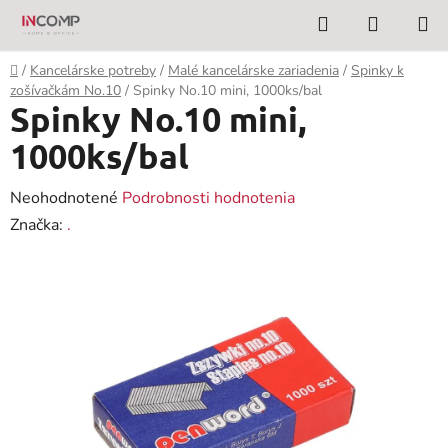
Prejsť
Hľadať
NÁKUP
na
KOŠÍK
obsah
Domov
/
Kancelárske potreby
/
Malé kancelárske zariadenia
/
Spinky k
zošívačkám No.10
/
Spinky No.10 mini, 1000ks/bal
Spinky No.10 mini,
1000ks/bal
Priemerné
Neohodnotené
Podrobnosti hodnotenia
hodnotenie
Značka:
.
produktu
je
0,0
z
5
hviezdičiek.