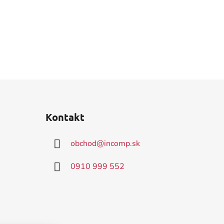
Kontakt
obchod
@
incomp.sk
0910 999 552