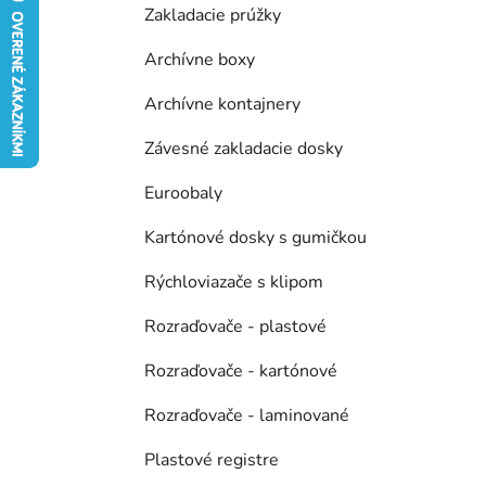
Zakladacie prúžky
e
l
Archívne boxy
Archívne kontajnery
Závesné zakladacie dosky
Euroobaly
Kartónové dosky s gumičkou
Rýchloviazače s klipom
Rozraďovače - plastové
Rozraďovače - kartónové
Rozraďovače - laminované
Plastové registre