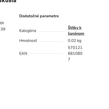
Dodatočné parametre
uje
Štítky k
139
Kategória
šanónom
Hmotnosť
0.02 kg
570121
EAN
681080
7