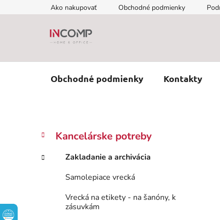
Prejsť
Ako nakupovať
Obchodné podmienky
Pod
na
obsah
Obchodné podmienky
Kontakty
B
K
Preskočiť
Kancelárske potreby
a
kategórie
o
t
č
Zakladanie a archivácia
e
n
g
Samolepiace vrecká
ý
ó
p
r
Vrecká na etikety - na šanóny, k
i
a
zásuvkám
e
n