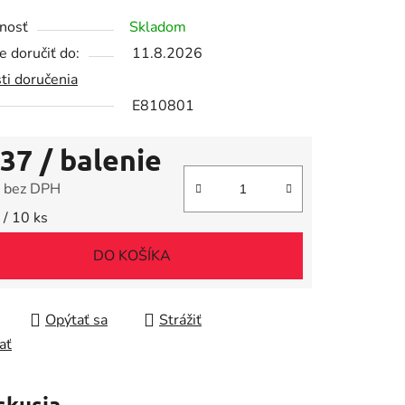
tu
nosť
Skladom
 doručiť do:
11.8.2026
ti doručenia
E810801
iek.
,37
/ balenie
 bez DPH
tková cena:
 / 10 ks
DO KOŠÍKA
Opýtať sa
Strážiť
ať
skusia