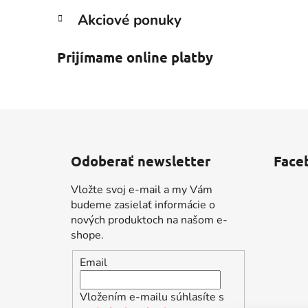
Akciové ponuky
Prijímame online platby
Z
á
Odoberať newsletter
Face
p
ä
Vložte svoj e-mail a my Vám
t
budeme zasielať informácie o
i
nových produktoch na našom e-
shope.
e
Email
Vložením e-mailu súhlasíte s