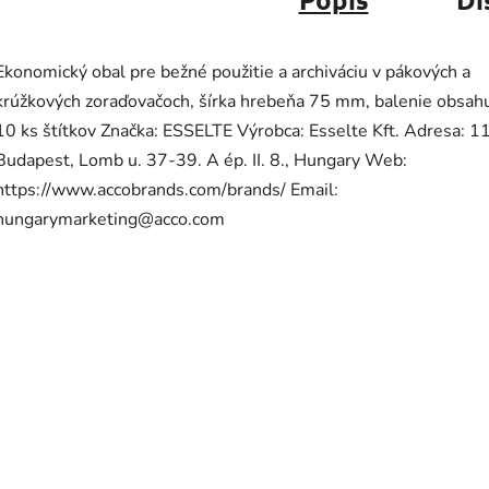
Ekonomický obal pre bežné použitie a archiváciu v pákových a
krúžkových zoraďovačoch, šírka hrebeňa 75 mm, balenie obsah
10 ks štítkov Značka: ESSELTE Výrobca: Esselte Kft. Adresa: 1
Budapest, Lomb u. 37-39. A ép. II. 8., Hungary Web:
https://www.accobrands.com/brands/ Email:
hungarymarketing@acco.com