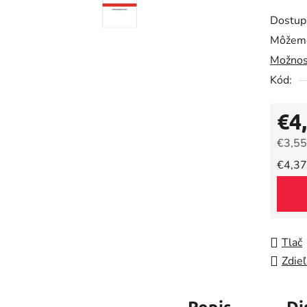
produk
Dostup
je
Môžeme
0,0
Možnos
z
5
Kód:
hviezdič
€4
€3,55
Jedno
€4,37
Tlač
Zdieľ
Popis
Di