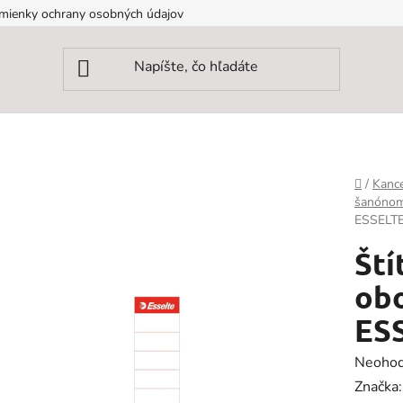
mienky ochrany osobných údajov
Domov
/
Kance
šanóno
ESSELTE,
Ští
obo
ESS
Prieme
Neohod
hodnot
Značka