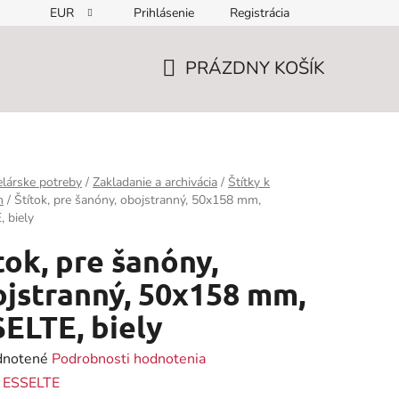
EUR
Prihlásenie
Registrácia
PRÁZDNY KOŠÍK
NÁKUPNÝ
KOŠÍK
lárske potreby
/
Zakladanie a archivácia
/
Štítky k
m
/
Štítok, pre šanóny, obojstranný, 50x158 mm,
 biely
tok, pre šanóny,
jstranný, 50x158 mm,
ELTE, biely
rné
notené
Podrobnosti hodnotenia
enie
:
ESSELTE