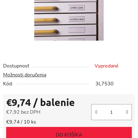
Dostupnosť
Vypredané
Možnosti doručenia
Kód:
3L7530
€9,74
/ balenie
€7,92 bez DPH
Jednotková cena:
€9,74 / 10 ks
DO KOŠÍKA