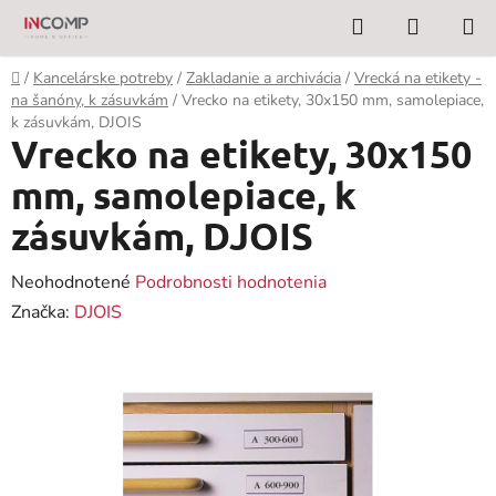
Prejsť
Hľadať
NÁKUP
na
KOŠÍK
obsah
Domov
/
Kancelárske potreby
/
Zakladanie a archivácia
/
Vrecká na etikety -
na šanóny, k zásuvkám
/
Vrecko na etikety, 30x150 mm, samolepiace,
k zásuvkám, DJOIS
Vrecko na etikety, 30x150
mm, samolepiace, k
zásuvkám, DJOIS
Priemerné
Neohodnotené
Podrobnosti hodnotenia
hodnotenie
Značka:
DJOIS
produktu
je
0,0
z
5
hviezdičiek.