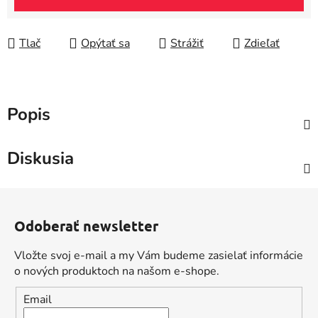
Tlač
Opýtať sa
Strážiť
Zdieľať
Popis
Diskusia
Z
á
Odoberať newsletter
p
ä
Vložte svoj e-mail a my Vám budeme zasielať informácie
t
o nových produktoch na našom e-shope.
i
Email
e