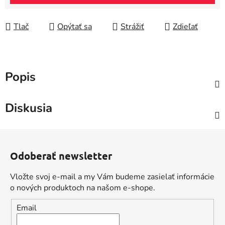
Tlač
Opýtať sa
Strážiť
Zdieľať
Popis
Diskusia
Z
á
Odoberať newsletter
p
ä
Vložte svoj e-mail a my Vám budeme zasielať informácie
t
o nových produktoch na našom e-shope.
i
Email
e