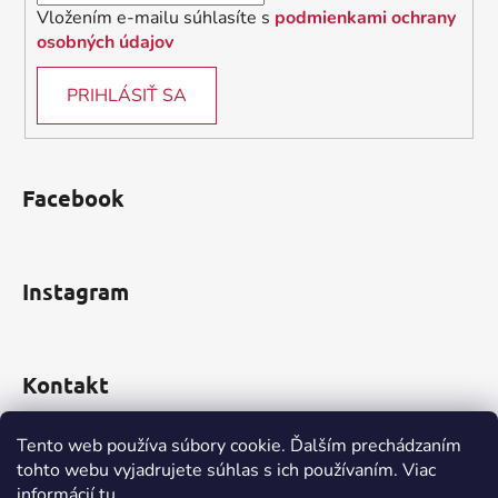
Vložením e-mailu súhlasíte s
podmienkami ochrany
osobných údajov
PRIHLÁSIŤ SA
Facebook
Instagram
Kontakt
obchod
@
incomp.sk
Tento web používa súbory cookie. Ďalším prechádzaním
tohto webu vyjadrujete súhlas s ich používaním. Viac
0910 999 552
informácií
tu
.