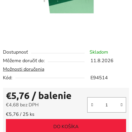
Dostupnosť
Skladom
Môžeme doručiť do:
11.8.2026
Možnosti doručenia
Kód:
E94514
€5,76
/ balenie
€4,68 bez DPH
Jednotková cena:
€5,76 / 25 ks
DO KOŠÍKA