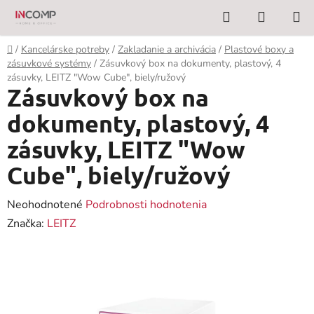
Prejsť
Hľadať
NÁKUP
na
KOŠÍK
obsah
Domov
/
Kancelárske potreby
/
Zakladanie a archivácia
/
Plastové boxy a
zásuvkové systémy
/
Zásuvkový box na dokumenty, plastový, 4
zásuvky, LEITZ "Wow Cube", biely/ružový
Zásuvkový box na
dokumenty, plastový, 4
zásuvky, LEITZ "Wow
Cube", biely/ružový
Priemerné
Neohodnotené
Podrobnosti hodnotenia
hodnotenie
Značka:
LEITZ
produktu
je
0,0
z