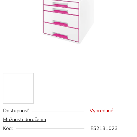
5
hviezdičiek.
Dostupnosť
Vypredané
Možnosti doručenia
Kód:
E52131023