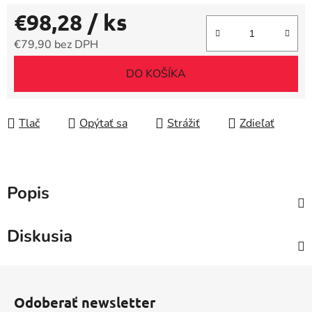
€98,28
/ ks
€79,90 bez DPH
Jednotková cena:
DO KOŠÍKA
Tlač
Opýtať sa
Strážiť
Zdieľať
Popis
Diskusia
Z
á
Odoberať newsletter
p