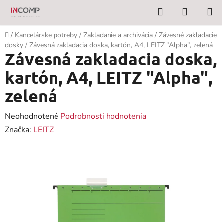
Prejsť
Hľadať
NÁKUP
na
KOŠÍK
obsah
Domov
/
Kancelárske potreby
/
Zakladanie a archivácia
/
Závesné zakladacie
dosky
/
Závesná zakladacia doska, kartón, A4, LEITZ "Alpha", zelená
Závesná zakladacia doska,
kartón, A4, LEITZ "Alpha",
zelená
Priemerné
Neohodnotené
Podrobnosti hodnotenia
hodnotenie
Značka:
LEITZ
produktu
je
0,0
z
5
hviezdičiek.