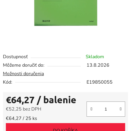
Dostupnosť
Skladom
Môžeme doručiť do:
13.8.2026
Možnosti doručenia
Kód:
E19850055
€64,27
/ balenie
€52,25 bez DPH
Jednotková cena:
€64,27 / 25 ks
DO KOŠÍKA