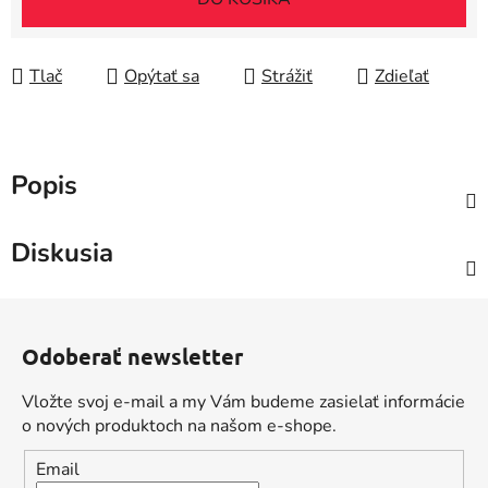
Tlač
Opýtať sa
Strážiť
Zdieľať
Popis
Diskusia
Z
á
Odoberať newsletter
p
ä
Vložte svoj e-mail a my Vám budeme zasielať informácie
t
o nových produktoch na našom e-shope.
i
Email
e