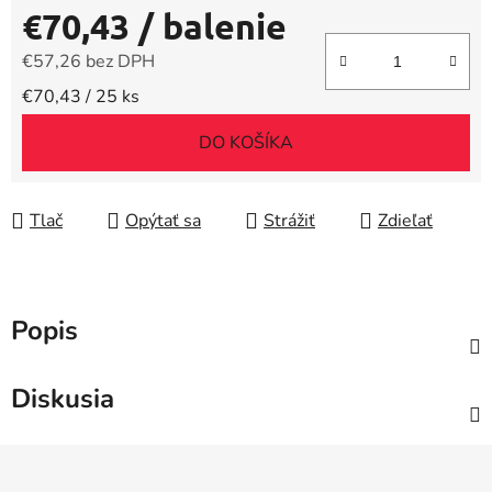
€70,43
/ balenie
€57,26 bez DPH
Jednotková cena:
€70,43 / 25 ks
DO KOŠÍKA
Tlač
Opýtať sa
Strážiť
Zdieľať
Popis
Diskusia
Z
á