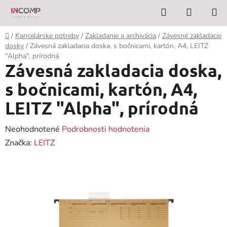
Prejsť
Hľadať
NÁKUP
na
KOŠÍK
obsah
Domov
/
Kancelárske potreby
/
Zakladanie a archivácia
/
Závesné zakladacie
dosky
/
Závesná zakladacia doska, s bočnicami, kartón, A4, LEITZ
"Alpha", prírodná
Závesná zakladacia doska,
s bočnicami, kartón, A4,
LEITZ "Alpha", prírodná
Priemerné
Neohodnotené
Podrobnosti hodnotenia
hodnotenie
Značka:
LEITZ
produktu
je
0,0
z
5
hviezdičiek.