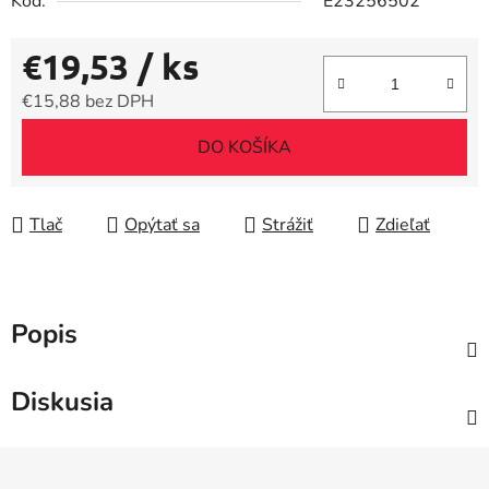
Kód:
E23256502
€19,53
/ ks
€15,88 bez DPH
Jednotková cena:
DO KOŠÍKA
Tlač
Opýtať sa
Strážiť
Zdieľať
Popis
Diskusia
Z
á