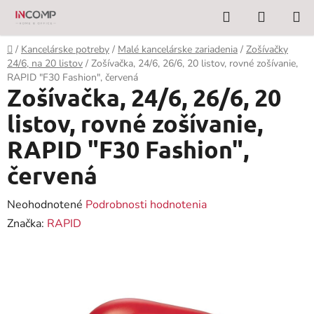
Prejsť
Hľadať
NÁKUP
na
KOŠÍK
obsah
Domov
/
Kancelárske potreby
/
Malé kancelárske zariadenia
/
Zošívačky
24/6, na 20 listov
/
Zošívačka, 24/6, 26/6, 20 listov, rovné zošívanie,
RAPID "F30 Fashion", červená
Zošívačka, 24/6, 26/6, 20
listov, rovné zošívanie,
RAPID "F30 Fashion",
červená
Priemerné
Neohodnotené
Podrobnosti hodnotenia
hodnotenie
Značka:
RAPID
produktu
je
0,0
z