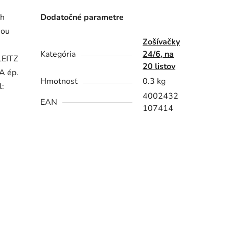
ch
Dodatočné parametre
nou
Zošívačky
Kategória
24/6, na
LEITZ
20 listov
A ép.
Hmotnosť
0.3 kg
l:
4002432
EAN
107414