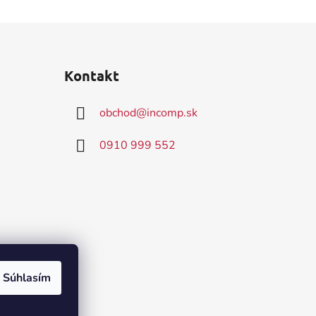
Kontakt
obchod
@
incomp.sk
0910 999 552
Súhlasím