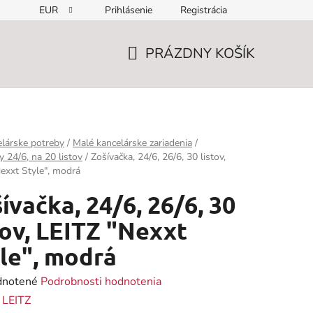
EUR
Prihlásenie
Registrácia
PRÁZDNY KOŠÍK
NÁKUPNÝ
KOŠÍK
lárske potreby
/
Malé kancelárske zariadenia
/
y 24/6, na 20 listov
/
Zošívačka, 24/6, 26/6, 30 listov,
exxt Style", modrá
ívačka, 24/6, 26/6, 30
tov, LEITZ "Nexxt
le", modrá
rné
notené
Podrobnosti hodnotenia
enie
:
LEITZ