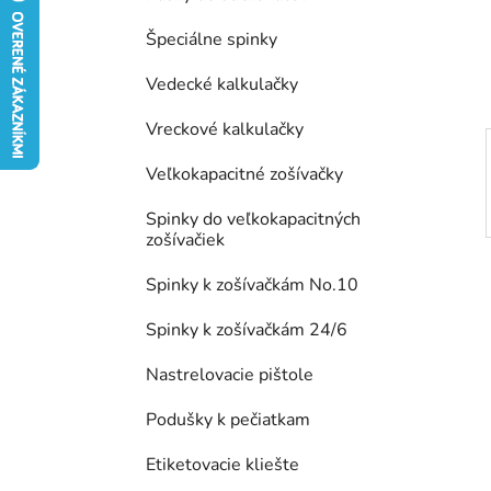
e
Špeciálne spinky
l
Vedecké kalkulačky
Vreckové kalkulačky
Veľkokapacitné zošívačky
Spinky do veľkokapacitných
zošívačiek
Spinky k zošívačkám No.10
Spinky k zošívačkám 24/6
Nastrelovacie pištole
Podušky k pečiatkam
Etiketovacie kliešte