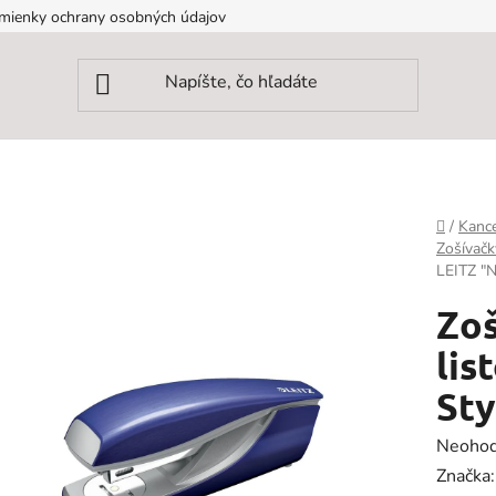
mienky ochrany osobných údajov
Domov
/
Kance
Zošívačk
LEITZ "N
Zoš
lis
Sty
Prieme
Neohod
hodnot
Značka