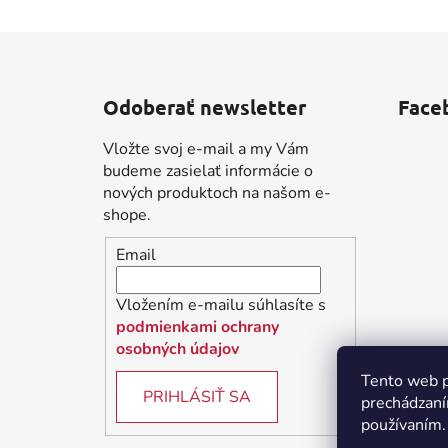
Z
á
Odoberať newsletter
Face
p
ä
Vložte svoj e-mail a my Vám
t
budeme zasielať informácie o
i
nových produktoch na našom e-
shope.
e
Email
Vložením e-mailu súhlasíte s
podmienkami ochrany
osobných údajov
Tento web p
PRIHLÁSIŤ SA
prechádzaní
používaním.