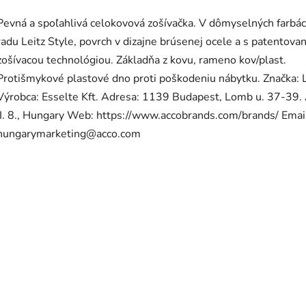
Pevná a spoľahlivá celokovová zošívačka. V dômyselných farbá
radu Leitz Style, povrch v dizajne brúsenej ocele a s patentova
zošívacou technológiou. Základňa z kovu, rameno kov/plast.
Protišmykové plastové dno proti poškodeniu nábytku. Značka: 
Výrobca: Esselte Kft. Adresa: 1139 Budapest, Lomb u. 37-39. 
II. 8., Hungary Web: https://www.accobrands.com/brands/ Emai
hungarymarketing@acco.com