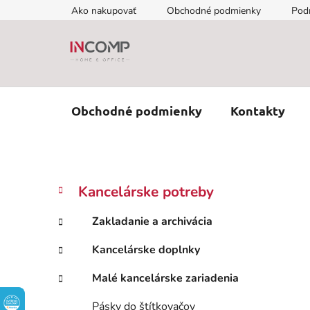
Prejsť
Ako nakupovať
Obchodné podmienky
Pod
na
obsah
Obchodné podmienky
Kontakty
B
K
Preskočiť
Kancelárske potreby
a
kategórie
o
t
č
Zakladanie a archivácia
e
n
g
Kancelárske doplnky
ý
ó
p
r
Malé kancelárske zariadenia
i
a
e
n
Pásky do štítkovačov