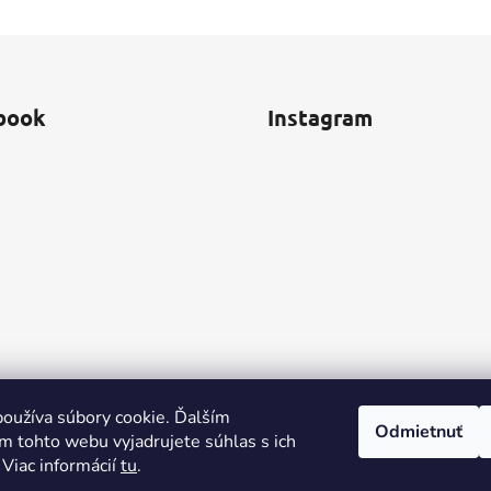
book
Instagram
oužíva súbory cookie. Ďalším
Odmietnuť
m tohto webu vyjadrujete súhlas s ich
 Viac informácií
tu
.