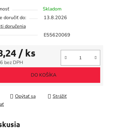
tu
nosť
Skladom
 doručiť do:
13.8.2026
ti doručenia
E55620069
iek.
8,24
/ ks
6 bez DPH
tková cena:
DO KOŠÍKA
Opýtať sa
Strážiť
ať
skusia