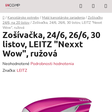
Prejsť
Hľadať
NÁKUP
na
KOŠÍK
obsah
Domov
/
Kancelárske potreby
/
Malé kancelárske zariadenia
/
Zošívačky
24/6, na 20 listov
/
Zošívačka, 24/6, 26/6, 30 listov, LEITZ "Nexxt
Wow", ružová
Zošívačka, 24/6, 26/6, 30
listov, LEITZ "Nexxt
Wow", ružová
Priemerné
Neohodnotené
Podrobnosti hodnotenia
hodnotenie
Značka:
LEITZ
produktu
je
0,0
z
5
hviezdičiek.