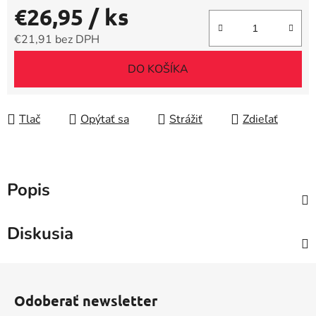
€26,95
/ ks
€21,91 bez DPH
Jednotková cena:
DO KOŠÍKA
Tlač
Opýtať sa
Strážiť
Zdieľať
Popis
Diskusia
Z
á
Odoberať newsletter
p