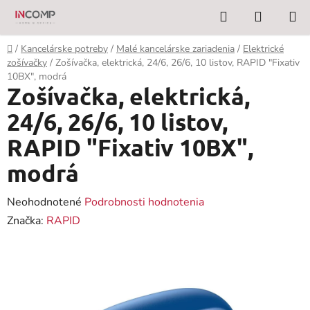
Prejsť
Hľadať
NÁKUP
na
KOŠÍK
obsah
Domov
/
Kancelárske potreby
/
Malé kancelárske zariadenia
/
Elektrické
zošívačky
/
Zošívačka, elektrická, 24/6, 26/6, 10 listov, RAPID "Fixativ
10BX", modrá
Zošívačka, elektrická,
24/6, 26/6, 10 listov,
RAPID "Fixativ 10BX",
modrá
Priemerné
Neohodnotené
Podrobnosti hodnotenia
hodnotenie
Značka:
RAPID
produktu
je
0,0
z