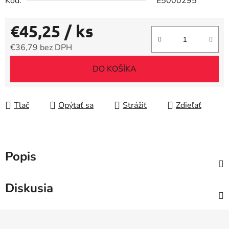
Kód:
E5000295
€45,25
/ ks
€36,79 bez DPH
Jednotková cena:
DO KOŠÍKA
Tlač
Opýtať sa
Strážiť
Zdieľať
Popis
Diskusia
Z
á