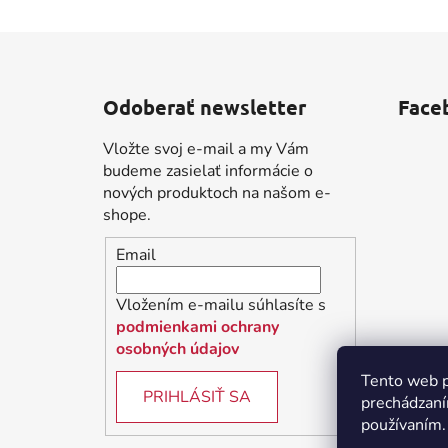
Z
á
Odoberať newsletter
Face
p
ä
Vložte svoj e-mail a my Vám
t
budeme zasielať informácie o
i
nových produktoch na našom e-
shope.
e
Email
Vložením e-mailu súhlasíte s
podmienkami ochrany
osobných údajov
Tento web p
PRIHLÁSIŤ SA
prechádzaní
používaním.