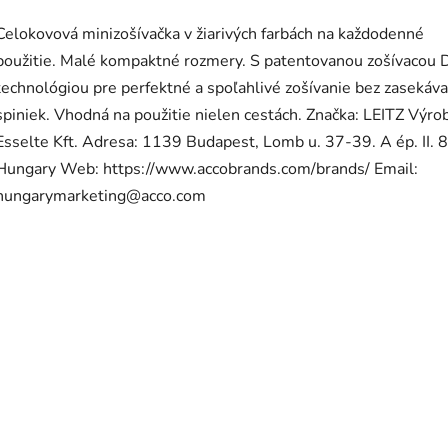
Celokovová minizošívačka v žiarivých farbách na každodenné
použitie. Malé kompaktné rozmery. S patentovanou zošívacou 
technológiou pre perfektné a spoľahlivé zošívanie bez zasekáva
spiniek. Vhodná na použitie nielen cestách. Značka: LEITZ Výro
Esselte Kft. Adresa: 1139 Budapest, Lomb u. 37-39. A ép. II. 8
Hungary Web: https://www.accobrands.com/brands/ Email:
hungarymarketing@acco.com