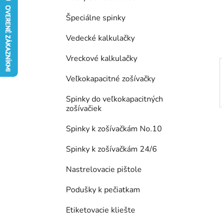
e
Špeciálne spinky
l
Vedecké kalkulačky
Vreckové kalkulačky
Veľkokapacitné zošívačky
Spinky do veľkokapacitných
zošívačiek
Spinky k zošívačkám No.10
Spinky k zošívačkám 24/6
Nastrelovacie pištole
Podušky k pečiatkam
Etiketovacie kliešte