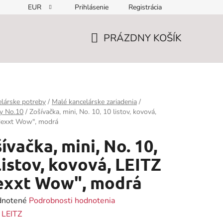
EUR
Prihlásenie
Registrácia
PRÁZDNY KOŠÍK
NÁKUPNÝ
KOŠÍK
lárske potreby
/
Malé kancelárske zariadenia
/
y No.10
/
Zošívačka, mini, No. 10, 10 listov, kovová,
Nexxt Wow", modrá
ívačka, mini, No. 10,
listov, kovová, LEITZ
exxt Wow", modrá
rné
notené
Podrobnosti hodnotenia
enie
:
LEITZ