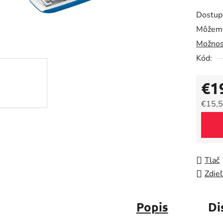
produk
Dostup
je
Môžeme
0,0
Možnos
z
5
Kód:
hviezdič
€1
€15,5
Jedno
Tlač
Zdieľ
Popis
Di