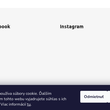
book
Instagram
oužíva súbory cookie. Ďalším
Odmietnuť
m tohto webu vyjadrujete súhlas s ich
 Viac informácií
tu
.