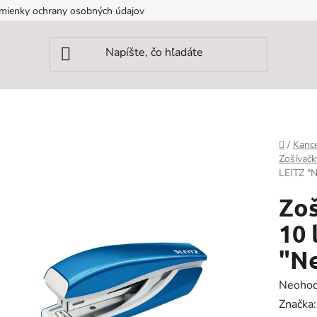
mienky ochrany osobných údajov
Domov
/
Kance
Zošívačk
LEITZ "
Zoš
10 
"N
Prieme
Neohod
hodnot
Značka