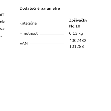
Dodatočné parametre
DIT
Zošívačky
nia
Kategória
No.10
bca:
Hmotnosť
0.13 kg
.,
4002432
EAN
101283