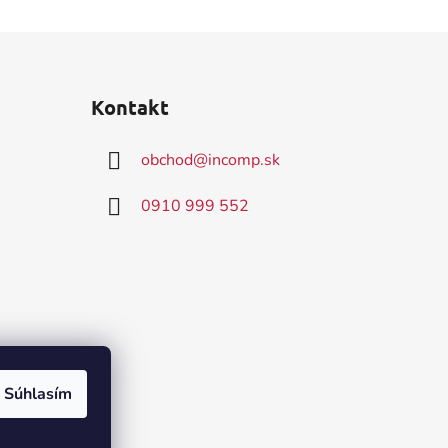
Kontakt
obchod
@
incomp.sk
0910 999 552
Súhlasím