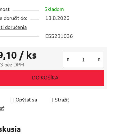
tu
nosť
Skladom
 doručiť do:
13.8.2026
ti doručenia
E55281036
iek.
9,10
/ ks
3 bez DPH
tková cena:
DO KOŠÍKA
Opýtať sa
Strážiť
ať
skusia