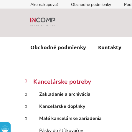
Prejsť
Ako nakupovať
Obchodné podmienky
Pod
na
obsah
Obchodné podmienky
Kontakty
B
K
Preskočiť
Kancelárske potreby
a
kategórie
o
t
č
Zakladanie a archivácia
e
n
g
Kancelárske doplnky
ý
ó
p
r
Malé kancelárske zariadenia
i
a
e
n
Pásky do štítkovačov