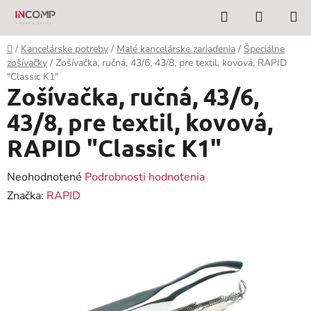
Prejsť
Hľadať
NÁKUP
na
KOŠÍK
obsah
Domov
/
Kancelárske potreby
/
Malé kancelárske zariadenia
/
Špeciálne
zošívačky
/
Zošívačka, ručná, 43/6, 43/8, pre textil, kovová, RAPID
"Classic K1"
Zošívačka, ručná, 43/6,
43/8, pre textil, kovová,
RAPID "Classic K1"
Priemerné
Neohodnotené
Podrobnosti hodnotenia
hodnotenie
Značka:
RAPID
produktu
je
0,0
z
5
hviezdičiek.