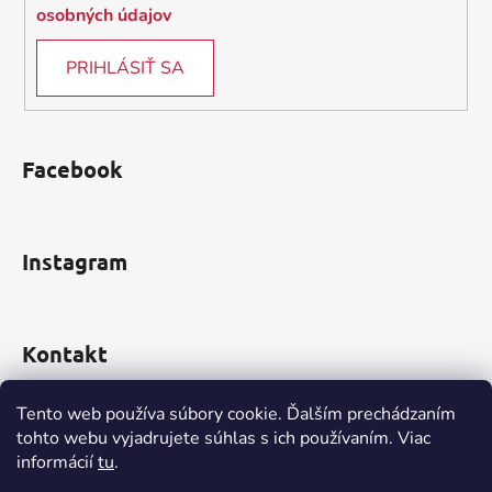
osobných údajov
PRIHLÁSIŤ SA
Facebook
Instagram
Kontakt
obchod
@
incomp.sk
Tento web používa súbory cookie. Ďalším prechádzaním
tohto webu vyjadrujete súhlas s ich používaním. Viac
0910 999 552
informácií
tu
.