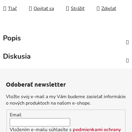
Tlač
Opýtať sa
Strážiť
Zdieľať
Popis
Diskusia
Z
á
Odoberať newsletter
p
ä
Vložte svoj e-mail a my Vám budeme zasielať informácie
t
o nových produktoch na našom e-shope.
i
Email
e
Vložením e-mailu súhlasíte s
podmienkami ochrany