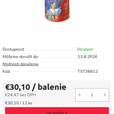
Dostupnosť
Skladom
Môžeme doručiť do:
13.8.2026
Možnosti doručenia
Kód:
TST36812
€30,10
/ balenie
€24,47 bez DPH
Jednotková cena:
€30,10 / 12 ks
DO KOŠÍKA