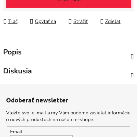
Tlač
Opýtať sa
Strážiť
Zdieľať
Popis
Diskusia
Z
á
Odoberať newsletter
p
ä
Vložte svoj e-mail a my Vám budeme zasielať informácie
t
o nových produktoch na našom e-shope.
i
Email
e