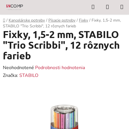
Prejsť
Hľadať
NÁKUP
na
KOŠÍK
obsah
Domov
/
Kancelárske potreby
/
Písacie potreby
/
Fixky
/
Fixky, 1,5-2 mm,
STABILO "Trio Scribbi", 12 rôznych farieb
Fixky, 1,5-2 mm, STABILO
"Trio Scribbi", 12 rôznych
farieb
Priemerné
Neohodnotené
Podrobnosti hodnotenia
hodnotenie
Značka:
STABILO
produktu
je
0,0
z
5
hviezdičiek.