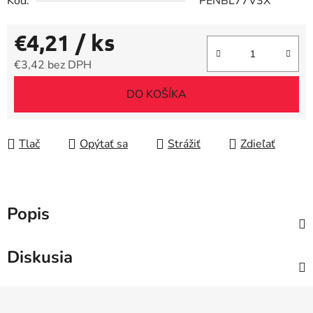
Kód:
PENBL77V3X
€4,21
/ ks
€3,42 bez DPH
Jednotková cena:
DO KOŠÍKA
Tlač
Opýtať sa
Strážiť
Zdieľať
Popis
Diskusia
Z
á