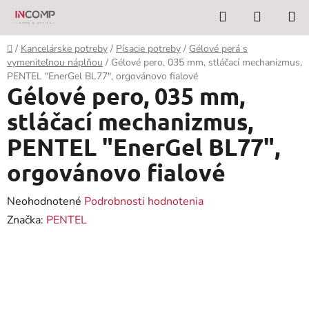
Prejsť
Hľadať
NÁKUP
na
KOŠÍK
obsah
Domov
/
Kancelárske potreby
/
Písacie potreby
/
Gélové perá s
vymeniteľnou náplňou
/
Gélové pero, 035 mm, stláčací mechanizmus,
PENTEL "EnerGel BL77", orgovánovo fialové
Gélové pero, 035 mm,
stláčací mechanizmus,
PENTEL "EnerGel BL77",
orgovánovo fialové
Priemerné
Neohodnotené
Podrobnosti hodnotenia
hodnotenie
Značka:
PENTEL
produktu
je
0,0
z