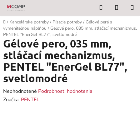
Prejsť
Hľadať
NÁKUP
na
KOŠÍK
obsah
Domov
/
Kancelárske potreby
/
Písacie potreby
/
Gélové perá s
vymeniteľnou náplňou
/
Gélové pero, 035 mm, stláčací mechanizmus,
PENTEL "EnerGel BL77", svetlomodré
Gélové pero, 035 mm,
stláčací mechanizmus,
PENTEL "EnerGel BL77",
svetlomodré
Priemerné
Neohodnotené
Podrobnosti hodnotenia
hodnotenie
Značka:
PENTEL
produktu
je
0,0
z