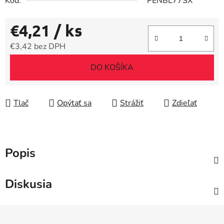
Kód:
PENBL77SX
€4,21
/ ks
€3,42 bez DPH
Jednotková cena:
DO KOŠÍKA
Tlač
Opýtať sa
Strážiť
Zdieľať
Popis
Diskusia
Z
á