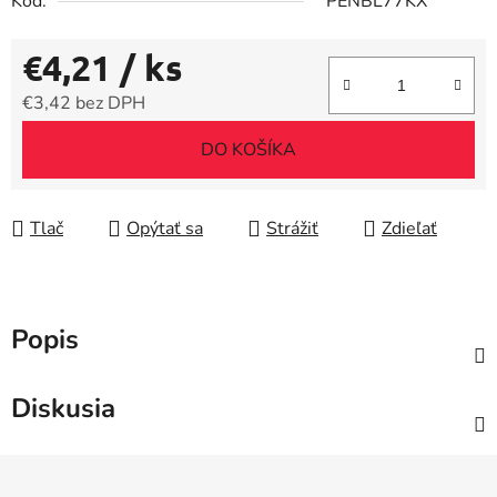
Kód:
PENBL77KX
€4,21
/ ks
€3,42 bez DPH
Jednotková cena:
DO KOŠÍKA
Tlač
Opýtať sa
Strážiť
Zdieľať
Popis
Diskusia
Z
á