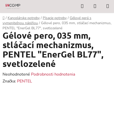
Prejsť
Hľadať
NÁKUP
na
KOŠÍK
obsah
Domov
/
Kancelárske potreby
/
Písacie potreby
/
Gélové perá s
vymeniteľnou náplňou
/
Gélové pero, 035 mm, stláčací mechanizmus,
PENTEL "EnerGel BL77", svetlozelené
Gélové pero, 035 mm,
stláčací mechanizmus,
PENTEL "EnerGel BL77",
svetlozelené
Priemerné
Neohodnotené
Podrobnosti hodnotenia
hodnotenie
Značka:
PENTEL
produktu
je
0,0
z