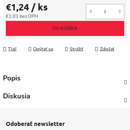
€1,24
/ ks
€1,01 bez DPH
Jednotková cena:
DO KOŠÍKA
Tlač
Opýtať sa
Strážiť
Zdieľať
Popis
Diskusia
Z
á
Odoberať newsletter
p