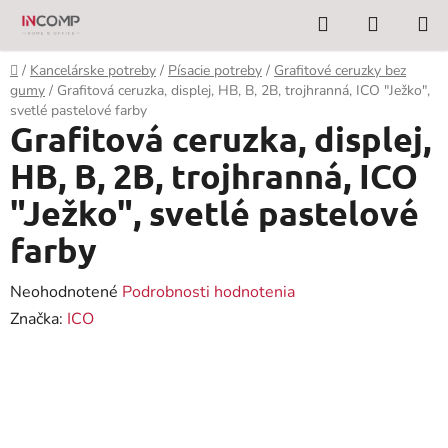
Prejsť
Hľadať
NÁKUP
na
KOŠÍK
obsah
Domov
/
Kancelárske potreby
/
Písacie potreby
/
Grafitové ceruzky bez
gumy
/
Grafitová ceruzka, displej, HB, B, 2B, trojhranná, ICO "Ježko",
svetlé pastelové farby
Grafitová ceruzka, displej,
HB, B, 2B, trojhranná, ICO
"Ježko", svetlé pastelové
farby
Priemerné
Neohodnotené
Podrobnosti hodnotenia
hodnotenie
Značka:
ICO
produktu
je
0,0
z