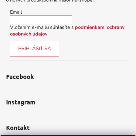
o nových produktoch na našom e-shope.
i
Email
e
Vložením e-mailu súhlasíte s
podmienkami ochrany
osobných údajov
PRIHLÁSIŤ SA
Facebook
Instagram
Kontakt