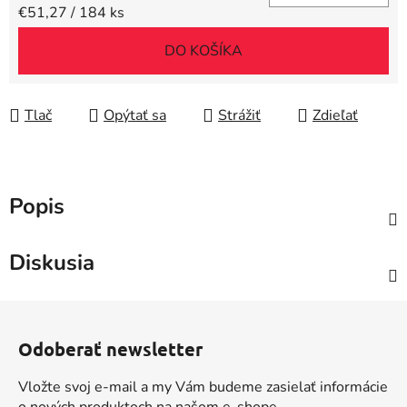
Jednotková cena:
€51,27 / 184 ks
DO KOŠÍKA
Tlač
Opýtať sa
Strážiť
Zdieľať
Popis
Diskusia
Z
á
Odoberať newsletter
p
ä
Vložte svoj e-mail a my Vám budeme zasielať informácie
t