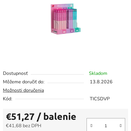
5
hviezdičiek.
Dostupnosť
Skladom
Môžeme doručiť do:
13.8.2026
Možnosti doručenia
Kód:
TICSDVP
€51,27
/ balenie
€41,68 bez DPH