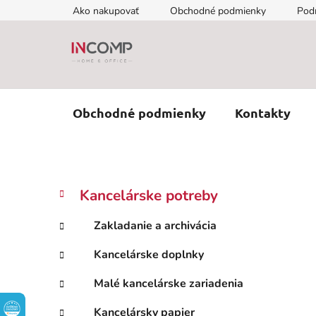
Prejsť
Ako nakupovať
Obchodné podmienky
Pod
na
obsah
Obchodné podmienky
Kontakty
B
K
Preskočiť
Kancelárske potreby
a
kategórie
o
t
č
Zakladanie a archivácia
e
n
g
Kancelárske doplnky
ý
ó
p
r
Malé kancelárske zariadenia
i
a
e
n
Kancelársky papier