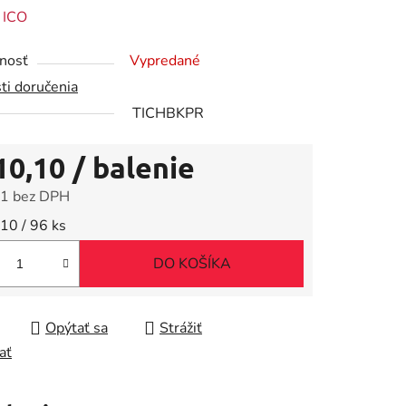
enie
:
ICO
tu
nosť
Vypredané
ti doručenia
TICHBKPR
10,10
/ balenie
iek.
1 bez DPH
tková cena:
10 / 96 ks
DO KOŠÍKA
Opýtať sa
Strážiť
ať