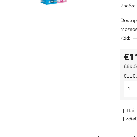
hodnot
Značka
produk
Dostup
je
Možnos
0,0
Kód:
z
5
€1
hviezdič
€89,5
Jedno
€110,
Tlač
Zdieľ