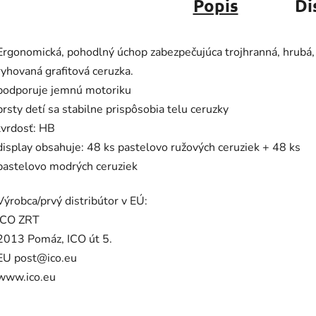
Popis
Di
Ergonomická, pohodlný úchop zabezpečujúca trojhranná, hrubá,
ryhovaná grafitová ceruzka.
podporuje jemnú motoriku
prsty detí sa stabilne prispôsobia telu ceruzky
tvrdosť: HB
display obsahuje: 48 ks pastelovo ružových ceruziek + 48 ks
pastelovo modrých ceruziek
Výrobca/prvý distribútor v EÚ:
ICO ZRT
2013 Pomáz, ICO út 5.
EU post@ico.eu
www.ico.eu