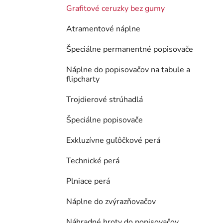
Grafitové ceruzky bez gumy
Atramentové náplne
Špeciálne permanentné popisovače
Náplne do popisovačov na tabule a
flipcharty
Trojdierové strúhadlá
Špeciálne popisovače
Exkluzívne guľôčkové perá
Technické perá
Plniace perá
Náplne do zvýrazňovačov
Náhradné hroty do popisovačov