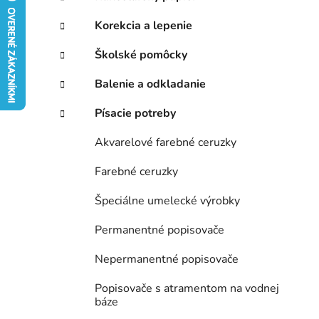
e
Korekcia a lepenie
l
Školské pomôcky
Balenie a odkladanie
Písacie potreby
Akvarelové farebné ceruzky
Farebné ceruzky
Špeciálne umelecké výrobky
Permanentné popisovače
Nepermanentné popisovače
Popisovače s atramentom na vodnej
báze