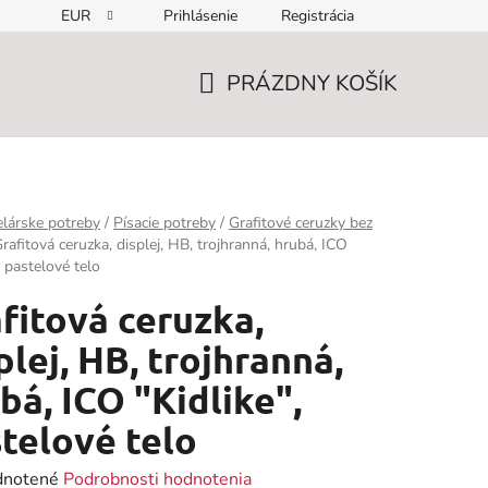
EUR
Prihlásenie
Registrácia
PRÁZDNY KOŠÍK
NÁKUPNÝ
KOŠÍK
lárske potreby
/
Písacie potreby
/
Grafitové ceruzky bez
rafitová ceruzka, displej, HB, trojhranná, hrubá, ICO
, pastelové telo
fitová ceruzka,
plej, HB, trojhranná,
bá, ICO "Kidlike",
telové telo
rné
notené
Podrobnosti hodnotenia