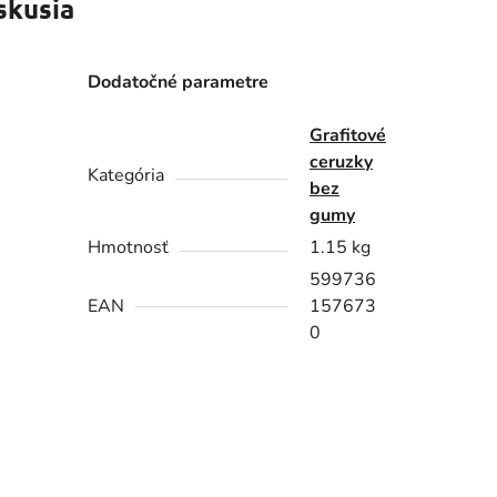
skusia
Dodatočné parametre
Grafitové
ceruzky
Kategória
bez
gumy
Hmotnosť
1.15 kg
599736
EAN
157673
0