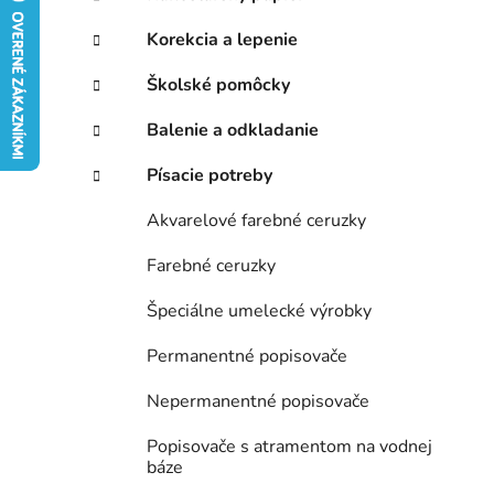
e
Korekcia a lepenie
l
Školské pomôcky
Balenie a odkladanie
Písacie potreby
Akvarelové farebné ceruzky
Farebné ceruzky
Špeciálne umelecké výrobky
Permanentné popisovače
Nepermanentné popisovače
Popisovače s atramentom na vodnej
báze