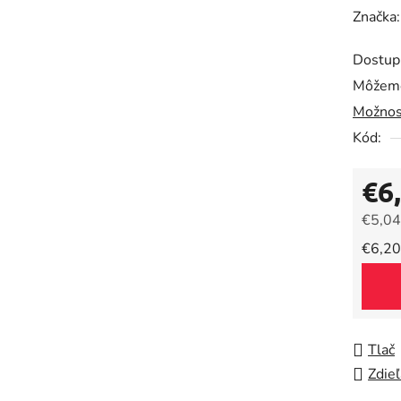
hodnot
Značka
produk
Dostup
je
Môžeme
0,0
Možnos
z
5
Kód:
hviezdič
€6
€5,04
Jedno
€6,20
Tlač
Zdieľ