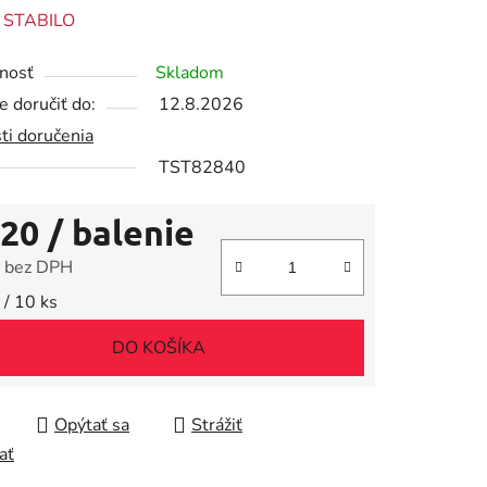
enie
:
STABILO
tu
nosť
Skladom
 doručiť do:
12.8.2026
ti doručenia
TST82840
iek.
,20
/ balenie
 bez DPH
tková cena:
 / 10 ks
DO KOŠÍKA
Opýtať sa
Strážiť
ať