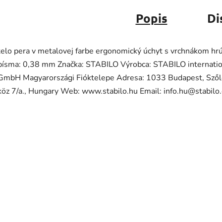
Popis
Di
telo pera v metalovej farbe ergonomický úchyt s vrchnákom hr
písma: 0,38 mm Značka: STABILO Výrobca: STABILO internatio
GmbH Magyarországi Fióktelepe Adresa: 1033 Budapest, Szől
köz 7/a., Hungary Web: www.stabilo.hu Email: info.hu@stabilo