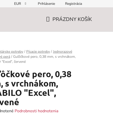
EUR
Prihlásenie
Registrácia
PRÁZDNY KOŠÍK
NÁKUPNÝ
KOŠÍK
lárske potreby
/
Písacie potreby
/
Jednorazové
é perá
/
Guľôčkové pero, 0,38 mm, s vrchnákom,
"Excel", červené
ôčkové pero, 0,38
 s vrchnákom,
BILO "Excel",
rvené
rné
notené
Podrobnosti hodnotenia