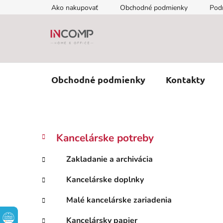
Prejsť
Ako nakupovať
Obchodné podmienky
Pod
na
obsah
Obchodné podmienky
Kontakty
B
K
Preskočiť
Kancelárske potreby
a
kategórie
o
t
č
Zakladanie a archivácia
e
n
g
Kancelárske doplnky
ý
ó
p
r
Malé kancelárske zariadenia
i
a
e
n
Kancelársky papier