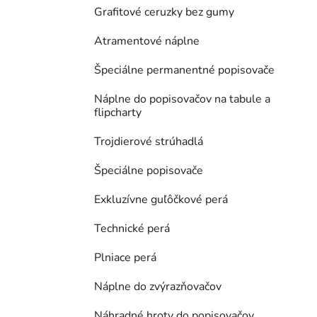
Grafitové ceruzky bez gumy
Atramentové náplne
Špeciálne permanentné popisovače
Náplne do popisovačov na tabule a
flipcharty
Trojdierové strúhadlá
Špeciálne popisovače
Exkluzívne guľôčkové perá
Technické perá
Plniace perá
Náplne do zvýrazňovačov
Náhradné hroty do popisovačov