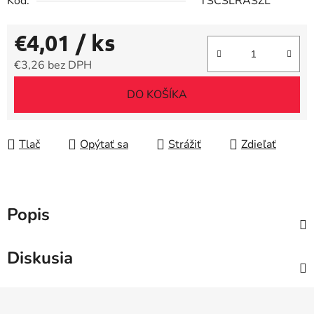
Kód:
TSCSLRASZL
€4,01
/ ks
€3,26 bez DPH
Jednotková cena:
DO KOŠÍKA
Tlač
Opýtať sa
Strážiť
Zdieľať
Popis
Diskusia
Z
á