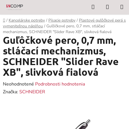
Prejsť
Hľadať
NÁKUP
na
KOŠÍK
obsah
Domov
/
Kancelárske potreby
/
Písacie potreby
/
Plastové guľôčkové perá s
vymeniteľnou náplňou
/
Guľôčkové pero, 0,7 mm, stláčací
mechanizmus, SCHNEIDER "Slider Rave XB", slivková fialová
Guľôčkové pero, 0,7 mm,
stláčací mechanizmus,
SCHNEIDER "Slider Rave
XB", slivková fialová
Priemerné
Neohodnotené
Podrobnosti hodnotenia
hodnotenie
Značka:
SCHNEIDER
produktu
je
0,0
z