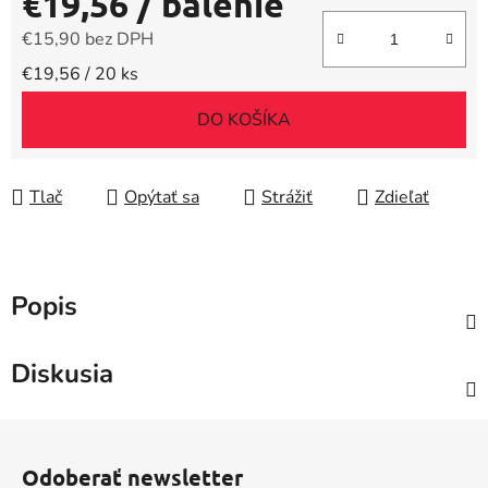
€19,56
/ balenie
€15,90 bez DPH
Jednotková cena:
€19,56 / 20 ks
DO KOŠÍKA
Tlač
Opýtať sa
Strážiť
Zdieľať
Popis
Diskusia
Z
á
Odoberať newsletter