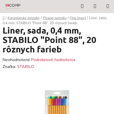
Prejsť
Hľadať
NÁKUP
na
KOŠÍK
obsah
Domov
/
Kancelárske potreby
/
Písacie potreby
/
Fine linery
/
Liner, sada,
0,4 mm, STABILO "Point 88", 20 rôznych farieb
Liner, sada, 0,4 mm,
STABILO "Point 88", 20
rôznych farieb
Priemerné
Neohodnotené
Podrobnosti hodnotenia
hodnotenie
Značka:
STABILO
produktu
je
0,0
z
5
hviezdičiek.