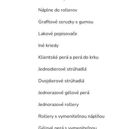
Náplne do rollerov
Grafitové ceruzky s gumou
Lakové popisovače
Iné kriedy
Klientské perá a perá do krku
Jednodierové strúhadlá
Dvojdierové strúhadlá
Jednorazové gélové perá
Jednorazové rollery
Rollery s vymeniteľnou náplňou
Gélové perá s vymeniteľnou