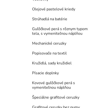
Olejové pastelové kriedy
Strúhadlá na batérie
Guľôčkové perá s rôznym typom
tela, s vymeniteľnou náplňou
Mechanické ceruzky
Popisovače na textil
Kružidlá, sady kružidiel
Písacie doplnky
Kovové guľôčkové perá s
vymeniteľnou náplňou
Špeciálne grafitové ceruzky
Grafitové ceruzky bez gumy