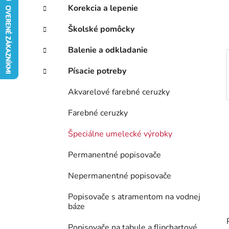
e
Korekcia a lepenie
l
Školské pomôcky
Balenie a odkladanie
Písacie potreby
Akvarelové farebné ceruzky
Farebné ceruzky
Špeciálne umelecké výrobky
Permanentné popisovače
Nepermanentné popisovače
Popisovače s atramentom na vodnej
báze
Popisovače na tabule a flipchartové