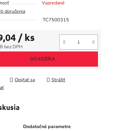
nosť
Vypredané
ti doručenia
TC7500315
9,04
/ ks
iek.
8 bez DPH
tková cena:
DO KOŠÍKA
Opýtať sa
Strážiť
ať
skusia
Dodatočné parametre