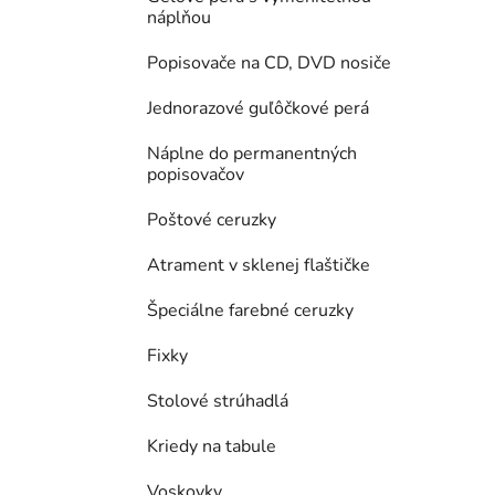
náplňou
Popisovače na CD, DVD nosiče
Jednorazové guľôčkové perá
Náplne do permanentných
popisovačov
Poštové ceruzky
Atrament v sklenej flaštičke
Špeciálne farebné ceruzky
Fixky
Stolové strúhadlá
Kriedy na tabule
Voskovky