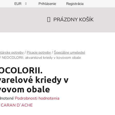
EUR
Prihlásenie
Registrácia
PRÁZDNY KOŠÍK
NÁKUPNÝ
KOŠÍK
lárske potreby
/
Písacie potreby
/
Špeciálne umelecké
/
NEOCOLORII. akvarelové kriedy v kovovom obale
OCOLORII.
arelové kriedy v
vovom obale
rné
notené
Podrobnosti hodnotenia
enie
:
CARAN D`ACHE
tu