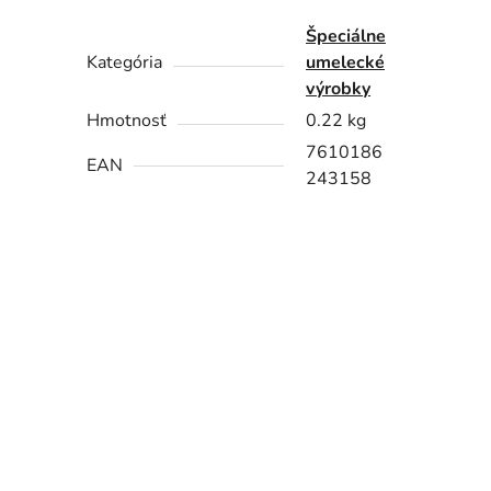
Špeciálne
Kategória
umelecké
výrobky
Hmotnosť
0.22 kg
7610186
EAN
243158