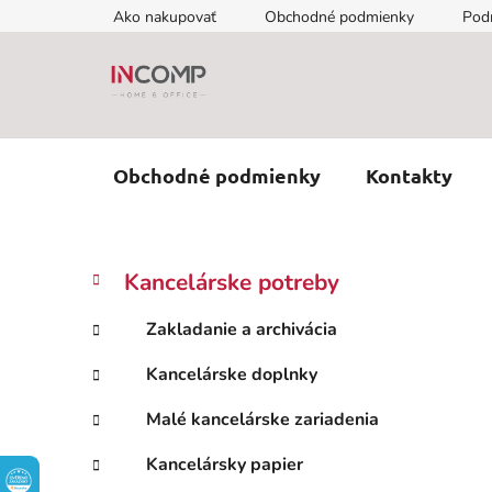
Prejsť
Ako nakupovať
Obchodné podmienky
Pod
na
obsah
Obchodné podmienky
Kontakty
B
K
Preskočiť
Kancelárske potreby
a
kategórie
o
t
č
Zakladanie a archivácia
e
n
g
Kancelárske doplnky
ý
ó
p
r
Malé kancelárske zariadenia
i
a
e
n
Kancelársky papier