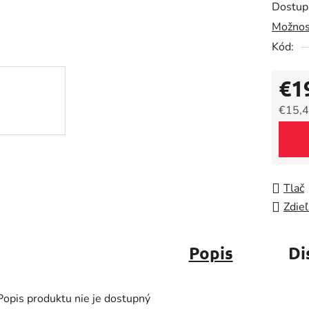
Dostup
je
Možnos
0,0
Kód:
z
5
€1
hviezdič
€15,4
Jedno
Tlač
Zdieľ
Popis
Di
Popis produktu nie je dostupný