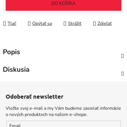
Jednotková cena:
DO KOŠÍKA
Tlač
Opýtať sa
Strážiť
Zdieľať
Popis
Diskusia
Z
á
Odoberať newsletter
p
ä
Vložte svoj e-mail a my Vám budeme zasielať informácie
t
o nových produktoch na našom e-shope.
i
Email