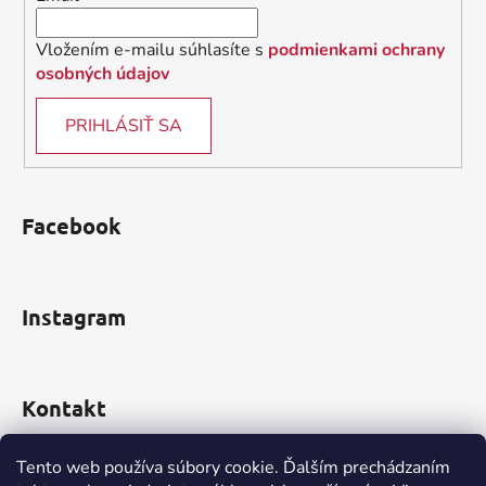
e
Vložením e-mailu súhlasíte s
podmienkami ochrany
osobných údajov
PRIHLÁSIŤ SA
Facebook
Instagram
Kontakt
obchod
@
incomp.sk
Tento web používa súbory cookie. Ďalším prechádzaním