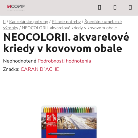
Prejsť
Hľadať
NÁKUP
na
KOŠÍK
obsah
Domov
/
Kancelárske potreby
/
Písacie potreby
/
Špeciálne umelecké
výrobky
/
NEOCOLORII. akvarelové kriedy v kovovom obale
NEOCOLORII. akvarelové
kriedy v kovovom obale
Priemerné
Neohodnotené
Podrobnosti hodnotenia
hodnotenie
Značka:
CARAN D`ACHE
produktu
je
0,0
z
5
hviezdičiek.