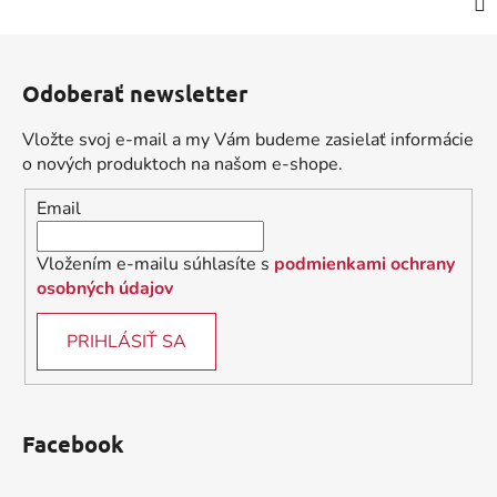
Z
á
Odoberať newsletter
p
ä
Vložte svoj e-mail a my Vám budeme zasielať informácie
t
o nových produktoch na našom e-shope.
i
Email
e
Vložením e-mailu súhlasíte s
podmienkami ochrany
osobných údajov
PRIHLÁSIŤ SA
Facebook