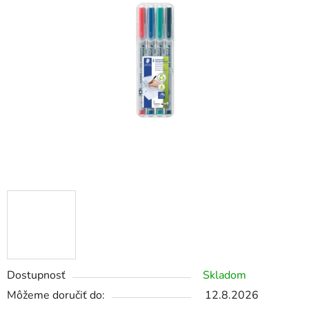
z
5
hviezdičiek.
Dostupnosť
Skladom
Môžeme doručiť do:
12.8.2026