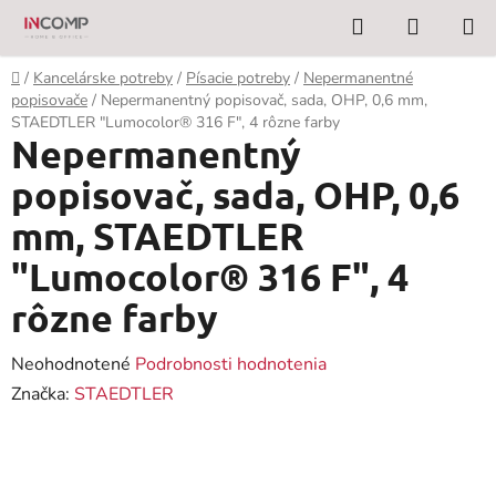
Prejsť
Hľadať
NÁKUP
na
KOŠÍK
obsah
Domov
/
Kancelárske potreby
/
Písacie potreby
/
Nepermanentné
popisovače
/
Nepermanentný popisovač, sada, OHP, 0,6 mm,
STAEDTLER "Lumocolor® 316 F", 4 rôzne farby
Nepermanentný
popisovač, sada, OHP, 0,6
mm, STAEDTLER
"Lumocolor® 316 F", 4
rôzne farby
Priemerné
Neohodnotené
Podrobnosti hodnotenia
hodnotenie
Značka:
STAEDTLER
produktu
je
0,0