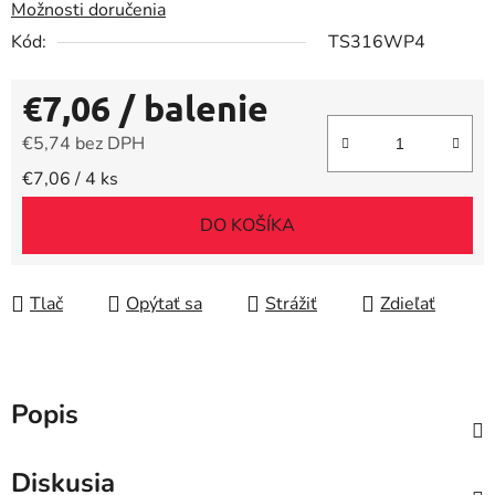
Možnosti doručenia
Kód:
TS316WP4
€7,06
/ balenie
€5,74 bez DPH
Jednotková cena:
€7,06 / 4 ks
DO KOŠÍKA
Tlač
Opýtať sa
Strážiť
Zdieľať
Popis
Diskusia