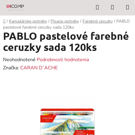
Prejsť
Hľadať
NÁKUP
na
KOŠÍK
obsah
Domov
/
Kancelárske potreby
/
Písacie potreby
/
Farebné ceruzky
/
PABLO
pastelové farebné ceruzky sada 120ks
PABLO pastelové farebné
ceruzky sada 120ks
Priemerné
Neohodnotené
Podrobnosti hodnotenia
hodnotenie
Značka:
CARAN D`ACHE
produktu
je
0,0
z
5
hviezdičiek.