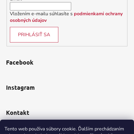
e
Vložením e-mailu súhlasíte s
podmienkami ochrany
osobných údajov
PRIHLÁSIŤ SA
Facebook
Instagram
Kontakt
obchod
@
incomp.sk
Tento web používa súbory cookie. Ďalším prechádzaním