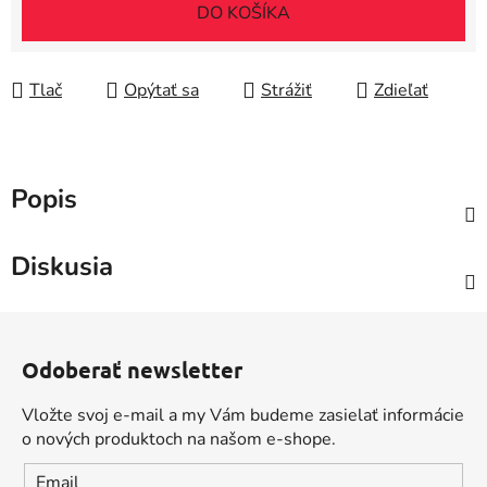
Jednotková cena:
DO KOŠÍKA
Tlač
Opýtať sa
Strážiť
Zdieľať
Popis
Diskusia
Z
á
Odoberať newsletter
p
ä
Vložte svoj e-mail a my Vám budeme zasielať informácie
t
o nových produktoch na našom e-shope.
i
Email