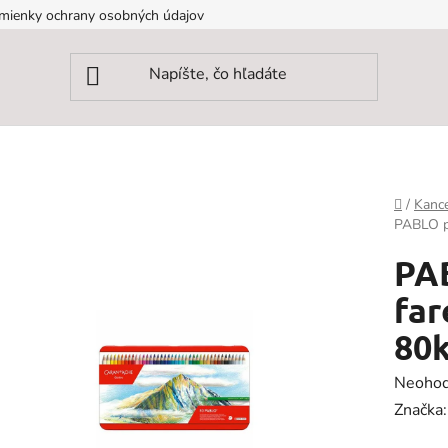
mienky ochrany osobných údajov
Domov
/
Kance
PABLO p
PA
far
80
Prieme
Neohod
hodnot
Značka
produk