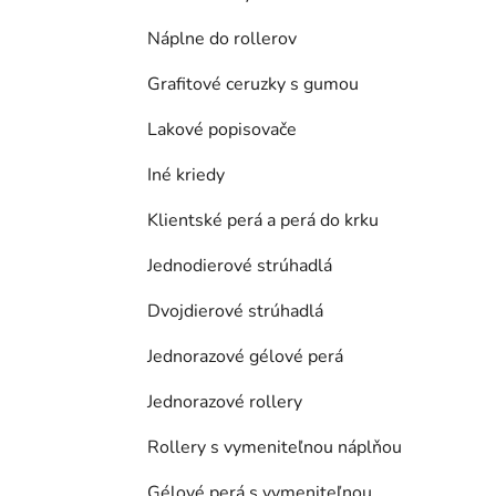
Náplne do rollerov
Grafitové ceruzky s gumou
Lakové popisovače
Iné kriedy
Klientské perá a perá do krku
Jednodierové strúhadlá
Dvojdierové strúhadlá
Jednorazové gélové perá
Jednorazové rollery
Rollery s vymeniteľnou náplňou
Gélové perá s vymeniteľnou