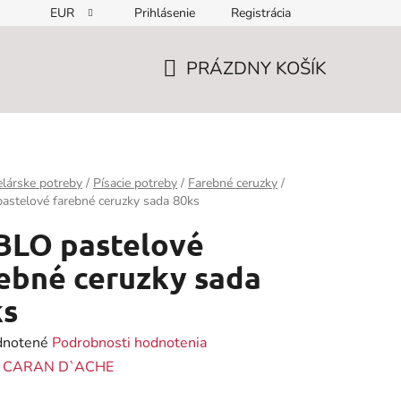
EUR
Prihlásenie
Registrácia
PRÁZDNY KOŠÍK
NÁKUPNÝ
KOŠÍK
lárske potreby
/
Písacie potreby
/
Farebné ceruzky
/
astelové farebné ceruzky sada 80ks
BLO pastelové
ebné ceruzky sada
ks
rné
notené
Podrobnosti hodnotenia
enie
:
CARAN D`ACHE
tu