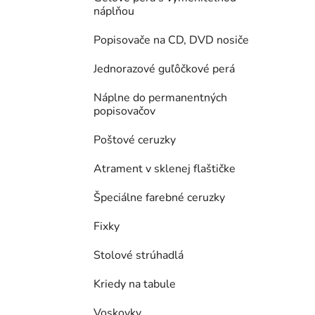
náplňou
Popisovače na CD, DVD nosiče
Jednorazové guľôčkové perá
Náplne do permanentných
popisovačov
Poštové ceruzky
Atrament v sklenej flaštičke
Špeciálne farebné ceruzky
Fixky
Stolové strúhadlá
Kriedy na tabule
Voskovky