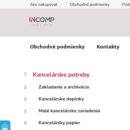
Prejsť
Ako nakupovať
Obchodné podmienky
Pod
na
obsah
Obchodné podmienky
Kontakty
B
K
Preskočiť
Kancelárske potreby
a
kategórie
o
t
č
Zakladanie a archivácia
e
n
g
Kancelárske doplnky
ý
ó
p
r
Malé kancelárske zariadenia
i
a
e
n
Kancelársky papier