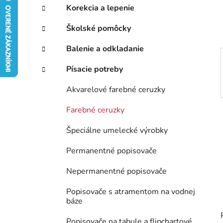
e
Korekcia a lepenie
l
Školské pomôcky
Balenie a odkladanie
Písacie potreby
Akvarelové farebné ceruzky
Farebné ceruzky
Špeciálne umelecké výrobky
Permanentné popisovače
Nepermanentné popisovače
Popisovače s atramentom na vodnej
báze
Popisovače na tabule a flipchartové