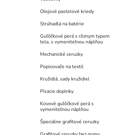
Olejové pastelové kriedy
Strúhadlá na batérie
Guľôčkové perá s rôznym typom
tela, s vymeniteľnou náplňou
Mechanické ceruzky
Popisovače na textil
Kružidlá, sady kružidiel
Písacie doplnky
Kovové guľôčkové perá s
vymeniteľnou náplňou
Špeciálne grafitové ceruzky
Grafitové ceruzky bez gumy