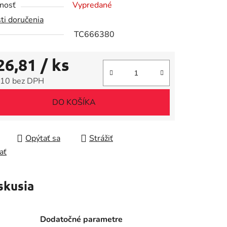
nosť
Vypredané
ti doručenia
TC666380
26,81
/ ks
iek.
10 bez DPH
tková cena:
DO KOŠÍKA
Opýtať sa
Strážiť
ať
skusia
Dodatočné parametre