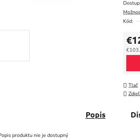
Dostup
je
Možnos
0,0
Kód:
z
5
€1
hviezdič
€103,
Jedno
Tlač
Zdieľ
Popis
Di
Popis produktu nie je dostupný